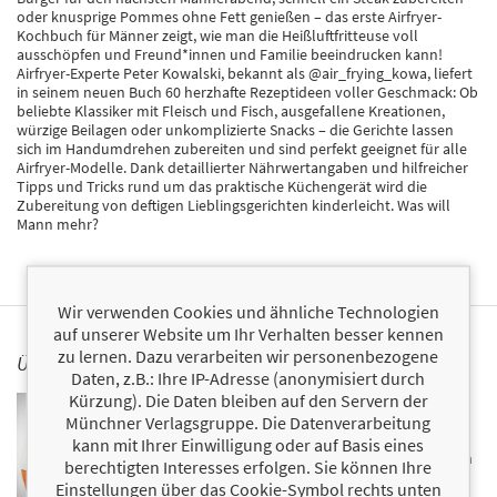
oder knusprige Pommes ohne Fett genießen – das erste Airfryer-
Kochbuch für Männer zeigt, wie man die Heißluftfritteuse voll
ausschöpfen und Freund*innen und Familie beeindrucken kann!
Airfryer-Experte Peter Kowalski, bekannt als @air_frying_kowa, liefert
in seinem neuen Buch 60 herzhafte Rezeptideen voller Geschmack: Ob
beliebte Klassiker mit Fleisch und Fisch, ausgefallene Kreationen,
würzige Beilagen oder unkomplizierte Snacks – die Gerichte lassen
sich im Handumdrehen zubereiten und sind perfekt geeignet für alle
Airfryer-Modelle. Dank detaillierter Nährwertangaben und hilfreicher
Tipps und Tricks rund um das praktische Küchengerät wird die
Zubereitung von deftigen Lieblingsgerichten kinderleicht. Was will
Mann mehr?
Wir verwenden Cookies und ähnliche Technologien
auf unserer Website um Ihr Verhalten besser kennen
zu lernen. Dazu verarbeiten wir personenbezogene
ÜBER PETER KOWALSKI
Daten, z.B.: Ihre IP-Adresse (anonymisiert durch
Kürzung). Die Daten bleiben auf den Servern der
Peter Kowalski, besser bekannt als @air_frying_kowa,
Münchner Verlagsgruppe. Die Datenverarbeitung
ist der Kopf hinter einem der beliebtesten
deutschsprachigen Airfryer-Accounts auf Social Media.
kann mit Ihrer Einwilligung oder auf Basis eines
Täglich begeistert er Tausende Menschen mit kreativen
berechtigten Interesses erfolgen. Sie können Ihre
Rezeptideen, die schnell, einfach und vor allem richtig
Einstellungen über das Cookie-Symbol rechts unten
lecker sind. Was als Hobby begann, ist heute seine