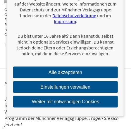
auf der Website ändern. Weitere Informationen zum
Leidenschaft: die smarte Küche neu denken, klassische
Datenschutz und zur Münchner Verlagsgruppe
Gerichte modern interpretieren und immer wieder mit spannenden
Geschmackskombinationen überraschen. Dabei steht für Peter im
finden sie in der
Datenschutzerklärung
und im
Fokus, dass Kochen Spaß macht – ganz ohne Stress. Neben seinen
Impressum
.
Rezeptvideos teilt Peter ehrliche Produkttests, gibt hilfreiche Tipps
rund ums Kochen und steht für authentischen, unterhaltsamen
Content. Sein Motto: »Einfach machen – aber mit Geschmack!«
Du bist unter 16 Jahre alt? Dann kannst du selbst
nicht in optionale Services einwilligen. Du kannst
Zum Profil von Peter Kowalski
jedoch deine Eltern oder Erziehungsberechtigten
bitten, mit dir in diese Services einzuwilligen.
Alle akzeptieren
PERSONALISIERTE PRODUKTINFORMATIONEN
Einstellungen verwalten
Ja, ich will über interessante Neuerscheinungen und
Weiter mit notwendigen Cookies
ähnliche Produkte informiert werden.
Wir halten Sie per E-Mail auf dem aktuellen Stand über das
Programm der Münchner Verlagsgruppe.
Tragen Sie sich
jetzt ein!