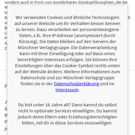
sondern auch in Form von wunderbaren Glücksphilosophien, die die
Menschen Gelassenheit, Ruhe, positives Denken und Lebensfreude
lehren. Dieses liebevoll gestaltete Kartenset vereint 55 dieser
Wir verwenden Cookies und ähnliche Technologien
Weisheiten, darunter beispielsweise die dänische Hygge-Gemütlichkeit
sowie die japanische Ikigai-Erfüllung. Jede Karte bietet neben der
auf unserer Website um Ihr Verhalten besser kennen
Beschreibung einer Philosophie praktische Impulse, wie diese ins
zu lernen. Dazu verarbeiten wir personenbezogene
Leben eingebunden werden kann. Ob Übungen, Rituale,
Daten, z.B.: Ihre IP-Adresse (anonymisiert durch
Perspektivwechsel oder Gedankenspiele: Mit diesen
Kürzung). Die Daten bleiben auf den Servern der
Glückswegweisern geht es Schritt für Schritt in ein Leben voller
Münchner Verlagsgruppe. Die Datenverarbeitung
Zufriedenheit!
kann mit Ihrer Einwilligung oder auf Basis eines
berechtigten Interesses erfolgen. Sie können Ihre
Einstellungen über das Cookie-Symbol rechts unten
auf der Website ändern. Weitere Informationen zum
Datenschutz und zur Münchner Verlagsgruppe
finden sie in der
Datenschutzerklärung
und im
PERSONALISIERTE PRODUKTINFORMATIONEN
Impressum
.
Ja, ich will über interessante Neuerscheinungen und
Du bist unter 16 Jahre alt? Dann kannst du selbst
ähnliche Produkte informiert werden.
nicht in optionale Services einwilligen. Du kannst
Wir halten Sie per E-Mail auf dem aktuellen Stand über das
jedoch deine Eltern oder Erziehungsberechtigten
Programm der Münchner Verlagsgruppe.
Tragen Sie sich
bitten, mit dir in diese Services einzuwilligen.
jetzt ein!