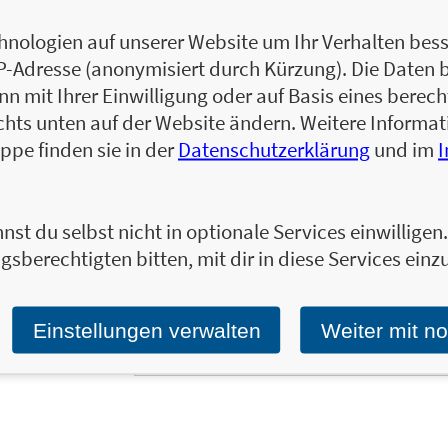
Unterricht und langen Sitzen. Mit Conni und
nologien auf unserer Website um Ihr Verhalten besse
Mitmachideen wird die Pause garantiert zu 
IP-Adresse (anonymisiert durch Kürzung). Die Daten 
50 Anregungen in diesem Kartenset lassen
 mit Ihrer Einwilligung oder auf Basis eines berecht
und fördern so soziale Fähigkeiten, Fantas
der Jackentasche gibt es keine Langeweile
chts unten auf der Website ändern. Weitere Inform
ppe finden sie in der
Datenschutzerklärung
und im
nst du selbst nicht in optionale Services einwillige
Ja, ich will über interessante Neuerscheinung
gsberechtigten bitten, mit dir in diese Services einzu
Wir halten Sie per E-Mail auf dem aktuellen 
Tragen Sie sich jetzt ein!
Einstellungen verwalten
Weiter mit n
E-Mail-Adresse: