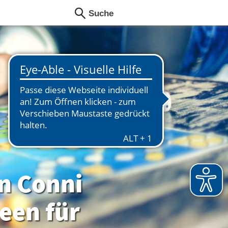
n Conni
deen für