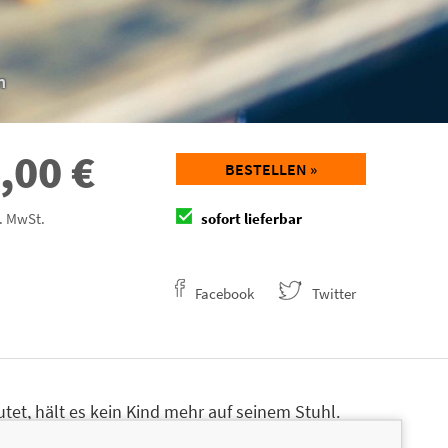
n
,00
€
BESTELLEN »
l. MwSt.
sofort lieferbar
Facebook
Twitter
tet, hält es kein Kind mehr auf seinem Stuhl.
nhof sind eine willkommene Abwechslung zum