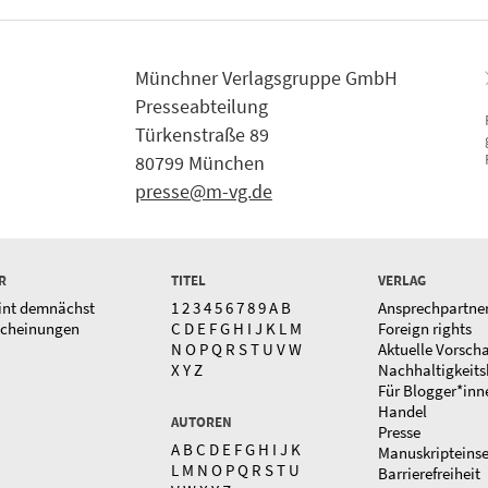
Münchner Verlagsgruppe GmbH
Presseabteilung
Türkenstraße 89
80799 München
presse@m-vg.de
R
TITEL
VERLAG
int demnächst
1
2
3
4
5
6
7
8
9
A
B
Ansprechpartne
scheinungen
C
D
E
F
G
H
I
J
K
L
M
Foreign rights
N
O
P
Q
R
S
T
U
V
W
Aktuelle Vorsch
X
Y
Z
Nachhaltigkeits
Für Blogger*inn
Handel
AUTOREN
Presse
A
B
C
D
E
F
G
H
I
J
K
Manuskripteins
L
M
N
O
P
Q
R
S
T
U
Barrierefreiheit