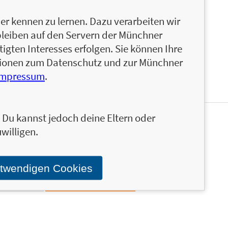
 ihren vielen lustigen Spielen, Rätseln und
r kennen zu lernen. Dazu verarbeiten wir
einem echten Highlight im Schulalltag. Die über
bleiben auf den Servern der Münchner
 sich auch leicht mit Schulfreund*innen umsetzen
igten Interesses erfolgen. Sie können Ihre
ie und Motorik. Mit Conni im Schulranzen oder in
 mehr!
ationen zum Datenschutz und zur Münchner
Impressum
.
n. Du kannst jedoch deine Eltern oder
en und ähnliche Produkte informiert werden.
willigen.
Stand über das Programm der Münchner Verlagsgruppe.
otwendigen Cookies