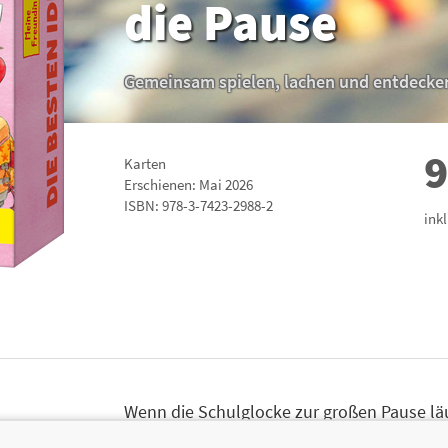
die Pause
Gemeinsam spielen, lachen und entdecke
9
Karten
Erschienen: Mai 2026
ISBN:
978-3-7423-2988-2
ink
Wenn die Schulglocke zur großen Pause läu
Bewegung, Spiel und Spaß auf dem Pause