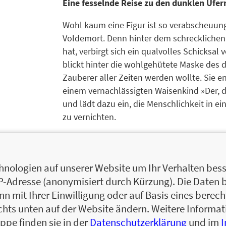
Eine fesselnde Reise zu den dunklen Ufe
Wohl kaum eine Figur ist so verabscheuung
Voldemort. Denn hinter dem schrecklichen 
hat, verbirgt sich ein qualvolles Schicksal
blickt hinter die wohlgehütete Maske des 
Zauberer aller Zeiten werden wollte. Sie en
einem vernachlässigten Waisenkind »Der, 
und lädt dazu ein, die Menschlichkeit in e
zu vernichten.
nologien auf unserer Website um Ihr Verhalten besse
IP-Adresse (anonymisiert durch Kürzung). Die Daten 
Grace Candido-Beecher ist Autorin, Illustr
 mit Ihrer Einwilligung oder auf Basis eines berecht
Co-Moderatorin des
Harry-Potter
-Podcast
chts unten auf der Website ändern. Weitere Inform
den Bösewichten der Zaubererwelt, insbes
ppe finden sie in der
Datenschutzerklärung
und im
eine Geschichte nur so gut wie ihre Antago