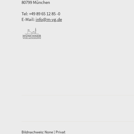
80799 München
Tel: +49 89 65 12 85 -0
E-Mail:
info@m-vg.de
Bildnachweis: None | Privat