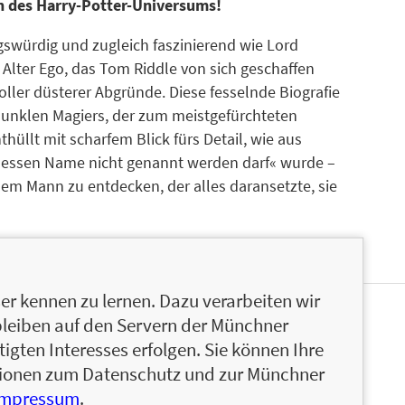
rn des Harry-Potter-Universums!
swürdig und zugleich faszinierend wie Lord
Alter Ego, das Tom Riddle von sich geschaffen
 voller düsterer Abgründe. Diese fesselnde Biografie
dunklen Magiers, der zum meistgefürchteten
thüllt mit scharfem Blick fürs Detail, wie aus
dessen Name nicht genannt werden darf« wurde –
inem Mann zu entdecken, der alles daransetzte, sie
r kennen zu lernen. Dazu verarbeiten wir
bleiben auf den Servern der Münchner
atorin, Designerin, Programmiererin und seit 2020
igten Interesses erfolgen. Sie können Ihre
s
Alohomora!
. Ihre Faszination galt schon immer
ationen zum Datenschutz und zur Münchner
ondere Lord Voldemort, denn in ihren Augen ist
Impressum
.
nisten. Abgesehen von Harry Potter begeistert sie