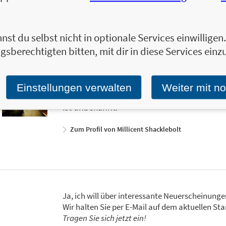
sich für lange Waldspaziergänge, Cosplay 
Zum Profil von Grace Candido-Beecher
nst du selbst nicht in optionale Services einwillige
gsberechtigten bitten, mit dir in diese Services einzu
Millicent Cornelia Shacklebolt stammt wi
Großbritannien. Die Animaga und Expertin 
Jahre lang Zauberkunst, bevor sie von Alb
Einstellungen verwalten
Weiter mit n
strengster Geheimhaltung nach Rumänien e
ist unbekannt.
Zum Profil von Millicent Shacklebolt
Ja, ich will über interessante Neuerscheinung
Wir halten Sie per E-Mail auf dem aktuellen 
Tragen Sie sich jetzt ein!