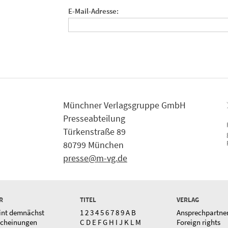
E-Mail-Adresse:
Münchner Verlagsgruppe GmbH
Presseabteilung
Türkenstraße 89
80799 München
presse@m-vg.de
R
TITEL
VERLAG
int demnächst
1
2
3
4
5
6
7
8
9
A
B
Ansprechpartne
scheinungen
C
D
E
F
G
H
I
J
K
L
M
Foreign rights