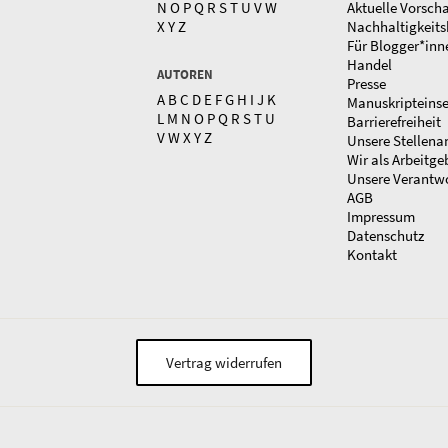
N
O
P
Q
R
S
T
U
V
W
Aktuelle Vorsch
X
Y
Z
Nachhaltigkeits
Für Blogger*inn
Handel
AUTOREN
Presse
A
B
C
D
E
F
G
H
I
J
K
Manuskripteins
L
M
N
O
P
Q
R
S
T
U
Barrierefreiheit
V
W
X
Y
Z
Unsere Stellena
Wir als Arbeitge
Unsere Verantw
AGB
Impressum
Datenschutz
Kontakt
Vertrag widerrufen