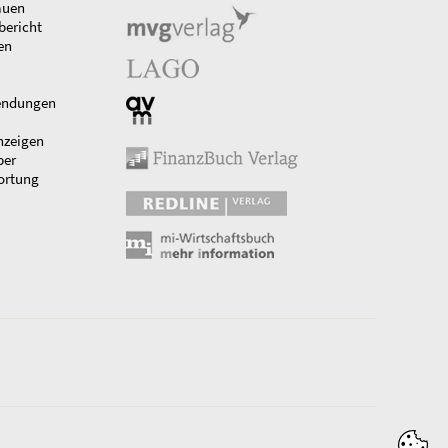
auen
bericht
en
endungen
nzeigen
ber
ortung