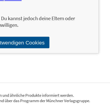
sowie
Dungeons & Dragons
.
n. Du kannst jedoch deine Eltern oder
willigen.
e ihr Jugendfreund Horace Slughorn aus
für Zauberstäbe unterrichtete in Hogwarts zwei
us Dumbledore in einer Angelegenheit von
otwendigen Cookies
ntsandt wurde. Ihr gegenwärtiger Aufenthaltsort
en und ähnliche Produkte informiert werden.
Stand über das Programm der Münchner Verlagsgruppe.