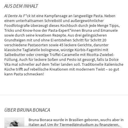
AUS DEM INHALT
Al Dente As F*ck
ist eine Kampfansage an langweilige Pasta. Neben
einem unterhaltsamen Schreibstil und außergewöhnlicher
Foodfotografie überzeugt dieses Kochbuch durch jede Menge Tipps,
Tricks und Know-how der Pasta-Expert*innen Bruna und Emanuele
sowie durch seine kreativen Rezepte. Aus drei gelingsicheren
Grundteigen mit und ohne Ei entstehen Schritt für Schritt 20
verschiedene Pastasorten sowie 45 leckere Gerichte, darunter
klassische Tagliatelle bolognese, würzige Kürbis-Fagottini mit
Salbeibutter oder cremige Trüffel-Caramelle mit Ricotta-Zwiebel-
Füllung. Auch für leckere Soßen und Pesto ist gesorgt, falls la Dolce
Vita mal schneller auf dem Teller landen soll. Traditionelle italienische
Küche trifft auf rebellische Kreationen mit modernem Twist – so gut
kann Pasta schmecken!
ÜBER BRUNA BONACA
Bruna Bonaca wurde in Brasilien geboren, wuchs aber in
Italien auf. Um ihr Tiermedizinstudium zu finanzieren,