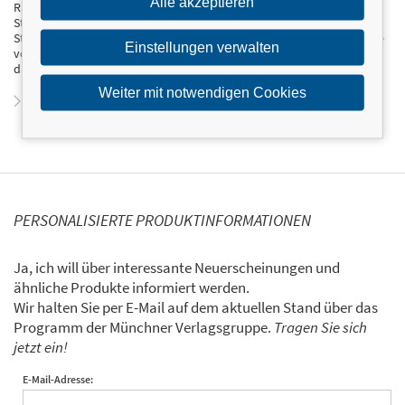
Alle akzeptieren
Ramsey in London. Nach einem kurzen Aufenthalt in Italien im
Sternelokal »Il Tino« zog er nach Cadzand, um im mit zwei Michelin-
Sternen ausgezeichneten »Pure C« zu arbeiten. Die letzten zwei Jahre
Einstellungen verwalten
vor der Gründung von »Pastology« verbrachte er im »De Jonkman«,
das ebenfalls zwei Michelin-Sterne hat.
Weiter mit notwendigen Cookies
Zum Profil von Emanuele Mazzaroppi
PERSONALISIERTE PRODUKTINFORMATIONEN
Ja, ich will über interessante Neuerscheinungen und
ähnliche Produkte informiert werden.
Wir halten Sie per E-Mail auf dem aktuellen Stand über das
Programm der Münchner Verlagsgruppe.
Tragen Sie sich
jetzt ein!
E-Mail-Adresse: