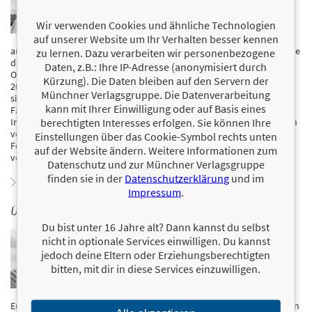
arbeitete sie im 3-Sterne-Restaurant »Le Calandre«. Sie
verliebte sich sofort in diese Welt, weshalb sie nach
Wir verwenden Cookies und ähnliche Technologien
Cadzand zog und eine Kochschule besuchte. Dort
auf unserer Website um Ihr Verhalten besser kennen
arbeitete sie im mit zwei Michelin-Sternen
ausgezeichneten Restaurant »Pure C«. Drei Jahre später übernahm sie
zu lernen. Dazu verarbeiten wir personenbezogene
das Fun-Dining-Konzept »Ugly Duckling in Knokke« von Jan Van
Daten, z.B.: Ihre IP-Adresse (anonymisiert durch
Ongevalle. Zusammen mit Emanuele Mazzaroppi startete sie im Jahr
Kürzung). Die Daten bleiben auf den Servern der
2021 »Pastology«. Was als Leidenschaftsprojekt begann, entwickelte
Münchner Verlagsgruppe. Die Datenverarbeitung
sich zu einer vollwertigen Pasta-Bewegung mit einer treuen, globalen
kann mit Ihrer Einwilligung oder auf Basis eines
Fangemeinde. Heute beliefert das mit dem Gault&Millau Culinary
berechtigten Interesses erfolgen. Sie können Ihre
Innovators Award 2024 ausgezeichnete und in zahlreichen Magazinen
vorgestellte Duo Spitzenköch*innen und andere
Einstellungen über das Cookie-Symbol rechts unten
Feinschmecker*innen mit handgemachter Pasta, die alle Spielregeln
auf der Website ändern. Weitere Informationen zum
verändert.
Datenschutz und zur Münchner Verlagsgruppe
finden sie in der
Datenschutzerklärung
und im
Zum Profil von Bruna Bonaca
Impressum
.
ÜBER EMANUELE MAZZAROPPI
Du bist unter 16 Jahre alt? Dann kannst du selbst
Emanuele Mazzaroppi hat Pasta im Blut. Als
nicht in optionale Services einwilligen. Du kannst
waschechter Römer ist er im Bistro seiner Eltern
jedoch deine Eltern oder Erziehungsberechtigten
aufgewachsen. Nach einigen Erfahrungen in Italien
bitten, mit dir in diese Services einzuwilligen.
wurde ihm schnell klar, dass er mehr wollte. Mit 18
Jahren zog er für eine kurze Zeit nach London. Er
arbeitete in einigen der besten Sternerestaurants
Europas wie dem »Tetedoie« in Lyon und dem Restaurant von Gordon