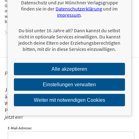
hervorragender Experte der deutschen sowie internationalen
Datenschutz und zur Münchner Verlagsgruppe
Geschichte des Handballs. Für seine journalistische Arbeit wurde er
finden sie in der
Datenschutzerklärung
und im
mehrfach ausgezeichnet, seine kritischen Recherchen hatten
Impressum
.
wiederholt Einfluss auf das Sportgeschehen. Eggers veröffentlichte
bereits zahlreiche Bücher zu diversen Themen des Sports.
Du bist unter 16 Jahre alt? Dann kannst du selbst
Zum Profil von Erik Eggers
nicht in optionale Services einwilligen. Du kannst
jedoch deine Eltern oder Erziehungsberechtigten
bitten, mit dir in diese Services einzuwilligen.
Alle akzeptieren
PERSONALISIERTE PRODUKTINFORMATIONEN
Einstellungen verwalten
Ja, ich will über interessante Neuerscheinungen und
ähnliche Produkte informiert werden.
Weiter mit notwendigen Cookies
Wir halten Sie per E-Mail auf dem aktuellen Stand über das
Programm der Münchner Verlagsgruppe.
Tragen Sie sich
jetzt ein!
E-Mail-Adresse: