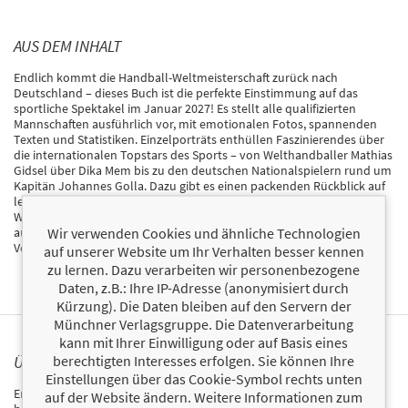
AUS DEM INHALT
Endlich kommt die Handball-Weltmeisterschaft zurück nach
Deutschland – dieses Buch ist die perfekte Einstimmung auf das
sportliche Spektakel im Januar 2027! Es stellt alle qualifizierten
Mannschaften ausführlich vor, mit emotionalen Fotos, spannenden
Texten und Statistiken. Einzelporträts enthüllen Faszinierendes über
die internationalen Topstars des Sports – von Welthandballer Mathias
Gidsel über Dika Mem bis zu den deutschen Nationalspielern rund um
Kapitän Johannes Golla. Dazu gibt es einen packenden Rückblick auf
legendäre WM-Momente der Vergangenheit sowie allerlei
Wissenswertes zu den Spielstätten, in denen der Wettkampf
Wir verwenden Cookies und ähnliche Technologien
ausgetragen wird. Ein prachtvoll ausgestattetes Liebhaberbuch, das
Vorfreude weckt!
auf unserer Website um Ihr Verhalten besser kennen
zu lernen. Dazu verarbeiten wir personenbezogene
Daten, z.B.: Ihre IP-Adresse (anonymisiert durch
Kürzung). Die Daten bleiben auf den Servern der
Münchner Verlagsgruppe. Die Datenverarbeitung
kann mit Ihrer Einwilligung oder auf Basis eines
berechtigten Interesses erfolgen. Sie können Ihre
ÜBER ERIK EGGERS
Einstellungen über das Cookie-Symbol rechts unten
Erik Eggers ist ein Sportjournalist, Autor und Historiker und gilt als
auf der Website ändern. Weitere Informationen zum