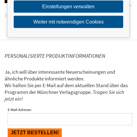
wurde. Ihr gegenwärtiger Aufenthaltsort ist unbekannt.
Einstellungen verwalten
Zum Profil von Millicent Shacklebolt
Weiter mit notwendigen Cookies
PERSONALISIERTE PRODUKTINFORMATIONEN
Ja, ich will über interessante Neuerscheinungen und
ähnliche Produkte informiert werden.
Wir halten Sie per E-Mail auf dem aktuellen Stand über das
Programm der Münchner Verlagsgruppe.
Tragen Sie sich
jetzt ein!
E-Mail-Adresse: