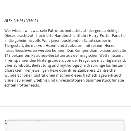
AUS DEM INHALT
Wer wissen will, was sein Patronus bedeutet, ist hier genau richtig!
Dieses prachtvoll illustrierte Handbuch entführt Harry-Potter-Fans tief
in die geheimnisvolle Welt jener leuchtenden Schutzzauber in
Tiergestalt, die nur von Hexen und Zauberern mit reinem Herzen
heraufbeschworen werden können. Das Kompendium präsentiert alle
143 bekannten Patronus-Gestalten aus der magischen Welt mitsamt
ihren spannenden Hintergründen: von der Frage, wie mächtig sie sind,
über Symbolik, Bedeutung und mythologische Ursprünge bis hin zum
Charakter ihrer jeweiligen Hexe oder ihres Zauberers. Zahlreiche
wunderschöne Illustrationen machen dieses Nachschlagewerk auch
visuell zu einem Erlebnis und unverzichtbaren Sammlerstück für alle
echten Potterheads.
ÜBER KAT MILLER