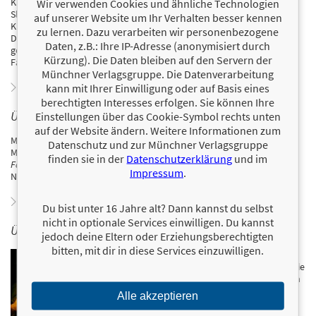
Kat Miller ist eine neugierige Ravenclaw, aber auch ehrgeizige
Wir verwenden Cookies und ähnliche Technologien
Slytherin. Als Mitbegründerin des Szene-Podcasts
Alohomora!
und
auf unserer Website um Ihr Verhalten besser kennen
Kreativdirektorin von MuggleNet hat sie sich den Traum erfüllt, ihr
zu lernen. Dazu verarbeiten wir personenbezogene
Dasein als Harry-Potter-Fan zum Beruf zu machen. In ihrer Freizeit
Daten, z.B.: Ihre IP-Adresse (anonymisiert durch
genießt Kat das Leben in einer Kleinstadt in Massachusetts, fährt
Kürzung). Die Daten bleiben auf den Servern der
Fahrrad, wandert oder kuschelt mit ihren beiden Katzen.
Münchner Verlagsgruppe. Die Datenverarbeitung
Zum Profil von Kat Miller
kann mit Ihrer Einwilligung oder auf Basis eines
berechtigten Interesses erfolgen. Sie können Ihre
ÜBER MARICA LAING
Einstellungen über das Cookie-Symbol rechts unten
auf der Website ändern. Weitere Informationen zum
Marica Laing ist eine Hufflepuff, Creative Media Managerin bei
Datenschutz und zur Münchner Verlagsgruppe
MuggleNet und Produzentin sowie Moderatorin von
SpeakBeasty: A
finden sie in der
Datenschutzerklärung
und im
Fantastic Beasts Podcast
. Ihre Katze Luna hat mit mehr als einem
Impressum
.
Nickerchen auf der Tastatur zu diesem Buch beigetragen.
Zum Profil von Marica Laing
Du bist unter 16 Jahre alt? Dann kannst du selbst
nicht in optionale Services einwilligen. Du kannst
ÜBER MILLICENT SHACKLEBOLT
jedoch deine Eltern oder Erziehungsberechtigten
bitten, mit dir in diese Services einzuwilligen.
Millicent Cornelia Shacklebolt stammt wie ihr
Jugendfreund Horace Slughorn aus Großbritannien. Die
Animaga und Expertin für Zauberstäbe unterrichtete in
Hogwarts zwei Jahre lang Zauberkunst, bevor sie von
Alle akzeptieren
Albus Dumbledore in einer Angelegenheit von
strengster Geheimhaltung nach Rumänien entsandt