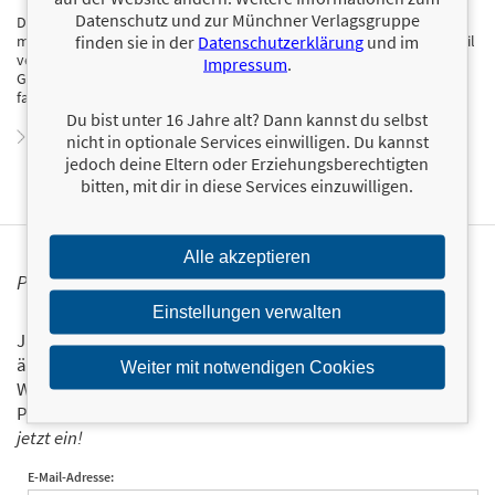
Datenschutz und zur Münchner Verlagsgruppe
Dr. Michel Guilbert ist Arzt, Autor und leidenschaftlicher Vermittler
finden sie in der
Datenschutzerklärung
und im
medizinischer Themen mit Humor. Mit seinem unverwechselbaren Stil
verbindet er medizinisches Wissen mit Witz, Ironie und historischem
Impressum
.
Gespür – und zeigt, dass die Geschichte der Medizin ebenso
faszinierend wie verrückt sein kann.
Du bist unter 16 Jahre alt? Dann kannst du selbst
Zum Profil von Michel Guilbert
nicht in optionale Services einwilligen. Du kannst
jedoch deine Eltern oder Erziehungsberechtigten
bitten, mit dir in diese Services einzuwilligen.
Alle akzeptieren
PERSONALISIERTE PRODUKTINFORMATIONEN
Einstellungen verwalten
Ja, ich will über interessante Neuerscheinungen und
ähnliche Produkte informiert werden.
Weiter mit notwendigen Cookies
Wir halten Sie per E-Mail auf dem aktuellen Stand über das
Programm der Münchner Verlagsgruppe.
Tragen Sie sich
jetzt ein!
E-Mail-Adresse: