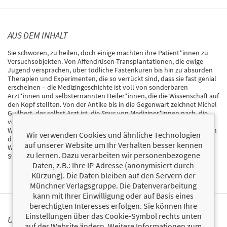
AUS DEM INHALT
Sie schworen, zu heilen, doch einige machten ihre Patient*innen zu
Versuchsobjekten. Von Affendrüsen-Transplantationen, die ewige
Jugend versprachen, über tödliche Fastenkuren bis hin zu absurden
Therapien und Experimenten, die so verrückt sind, dass sie fast genial
erscheinen – die Medizingeschichte ist voll von sonderbaren
Ärzt*innen und selbsternannten Heiler*innen, die die Wissenschaft auf
den Kopf stellten. Von der Antike bis in die Gegenwart zeichnet Michel
Guilbert, der selbst Arzt ist, die Spur von Mediziner*innen nach, die
von der Forschung in den Wahnsinn abglitten, und deckt eine
Wissenschaft auf, die Ethik – und manchmal auch Leben – opferte, um
Wir verwenden Cookies und ähnliche Technologien
den menschlichen Körper zu erforschen. Ein höchst unterhaltsames
auf unserer Website um Ihr Verhalten besser kennen
Werk voller Überraschungen, das seine Leser*innen mit Humor und
zu lernen. Dazu verarbeiten wir personenbezogene
Staunen fesselt.
Daten, z.B.: Ihre IP-Adresse (anonymisiert durch
Kürzung). Die Daten bleiben auf den Servern der
Münchner Verlagsgruppe. Die Datenverarbeitung
kann mit Ihrer Einwilligung oder auf Basis eines
berechtigten Interesses erfolgen. Sie können Ihre
Einstellungen über das Cookie-Symbol rechts unten
ÜBER MICHEL GUILBERT
auf der Website ändern. Weitere Informationen zum