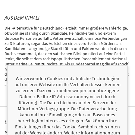
AUS DEM INHALT
Die »Alternative für Deutschland« erzielt immer größere Wahlerfolge,
obwohl sie ständig durch Skandale, Peinlichkeiten und extrem
dubiose Personen auffällt. Vetternwirtschaft, ominöse Verbindungen
zu Diktaturen, sogar das Aufstellen eines verurteilten Mörders als
Kandidaten – abgründige Skurrilitäten und Fakten werden in diesem
Buch versammelt, das den satirischen Blick pointiert auf eine Partei
lenkt, die selbst dem rechtspopulistischen Rassemblement National
unter Marine Le Pen zu rechts ist. Als Bundespartei mag die AfD (noch)
nicht als gesichert rechtsextrem gelten – gesichert peinlich ist sie
definitiv schon heute. Eine bissige Lektüre für alle, die sich kritisch mit
Wir verwenden Cookies und ähnliche Technologien
dem politischen Irrsinn der selbst ernannten Alternative
auf unserer Website um Ihr Verhalten besser kennen
auseinandersetzen und dabei das Lachen nicht verlieren wollen.
zu lernen. Dazu verarbeiten wir personenbezogene
Daten, z.B.: Ihre IP-Adresse (anonymisiert durch
Kürzung). Die Daten bleiben auf den Servern der
Münchner Verlagsgruppe. Die Datenverarbeitung
kann mit Ihrer Einwilligung oder auf Basis eines
berechtigten Interesses erfolgen. Sie können Ihre
ÜBER PAUL CHRISTOPH GÄBLER
Einstellungen über das Cookie-Symbol rechts unten
auf der Website ändern. Weitere Informationen zum
Paul Christoph Gäbler war eigentlich mal Schauspieler. Nach Rollen