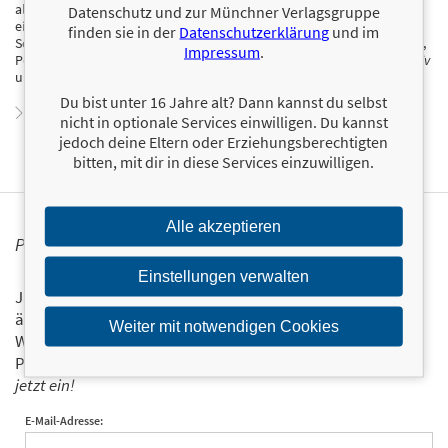
als Neonazi, Strichjunge und Fußballtorwart sehnte er sich nach
Datenschutz und zur Münchner Verlagsgruppe
einem normalen Leben, studierte Geschichte, Politik und
finden sie in der
Datenschutzerklärung
und im
Sozialwissenschaft in Berlin und arbeitet seitdem als freier Journalist,
Impressum
.
Podcaster und Fotograf unter anderem für die
FAS
, die
NZZ
,
Jung&Naiv
und das
Jacobin Magazin
.
Du bist unter 16 Jahre alt? Dann kannst du selbst
Zum Profil von Paul Christoph Gäbler
nicht in optionale Services einwilligen. Du kannst
jedoch deine Eltern oder Erziehungsberechtigten
bitten, mit dir in diese Services einzuwilligen.
Alle akzeptieren
PERSONALISIERTE PRODUKTINFORMATIONEN
Einstellungen verwalten
Ja, ich will über interessante Neuerscheinungen und
ähnliche Produkte informiert werden.
Weiter mit notwendigen Cookies
Wir halten Sie per E-Mail auf dem aktuellen Stand über das
Programm der Münchner Verlagsgruppe.
Tragen Sie sich
jetzt ein!
E-Mail-Adresse: