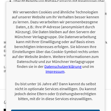
Über 60 Rezepte von Maitake-Carpaccio mit Haselnüssen über
Hericium-Steak bis zu Tremella-Kokosdessert mit Mango und
Limette
Wir verwenden Cookies und ähnliche Technologien
Funktionelle Getränke und Tonics wie Reishi-Goldene-Milch mit
auf unserer Website um Ihr Verhalten besser kennen
Kurkuma oder Cordyceps-Kakao-Shake mit Banane
zu lernen. Dazu verarbeiten wir personenbezogene
Drei alltagstaugliche Wege: frische Pilze als Hauptzutat,
Pilzpulver als funktionelle Ergänzung und Extrakte in
Daten, z.B.: Ihre IP-Adresse (anonymisiert durch
Getränken
Kürzung). Die Daten bleiben auf den Servern der
Münchner Verlagsgruppe. Die Datenverarbeitung
kann mit Ihrer Einwilligung oder auf Basis eines
Mit fundiertem Fachwissen und leckeren Rezepten schlägt dieses Werk
berechtigten Interesses erfolgen. Sie können Ihre
die Brücke zwischen jahrtausendealter Pilzheilkunde und moderner
Ernährungswissenschaft – verständlich, praxisnah und sofort
Einstellungen über das Cookie-Symbol rechts unten
umsetzbar.
auf der Website ändern. Weitere Informationen zum
Datenschutz und zur Münchner Verlagsgruppe
finden sie in der
Datenschutzerklärung
und im
Lassen Sie sich inspirieren und bringen Sie die Kraft der Heilpilze in
Impressum
.
Ihre Küche!
Du bist unter 16 Jahre alt? Dann kannst du selbst
nicht in optionale Services einwilligen. Du kannst
jedoch deine Eltern oder Erziehungsberechtigten
bitten, mit dir in diese Services einzuwilligen.
ÜBER PHILIP REBENSBURG
Philip Rebensburg ist Diplom-Biologe, Mykologe und