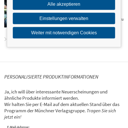
Alle akzeptieren
Mykotherapeut. Sein Forschungsschwerpunkt lag
zunächst auf Bodenökologie, bevor er sich der Arbeit
mit den Heilwirkungen von Pilzen widmete und darin
Einstellungen verwalten
seine Berufung fand. Sein Wissen gibt er in Seminaren zu
Mykotherapie sowie in Vorträgen über das Heilen mit
Pilzen und die Pilzzucht weiter.
Weiter mit notwendigen Cookies
Zum Profil von Philip Rebensburg
PERSONALISIERTE PRODUKTINFORMATIONEN
Ja, ich will über interessante Neuerscheinungen und
ähnliche Produkte informiert werden.
Wir halten Sie per E-Mail auf dem aktuellen Stand über das
Programm der Münchner Verlagsgruppe.
Tragen Sie sich
jetzt ein!
E-Mail-Adresse: