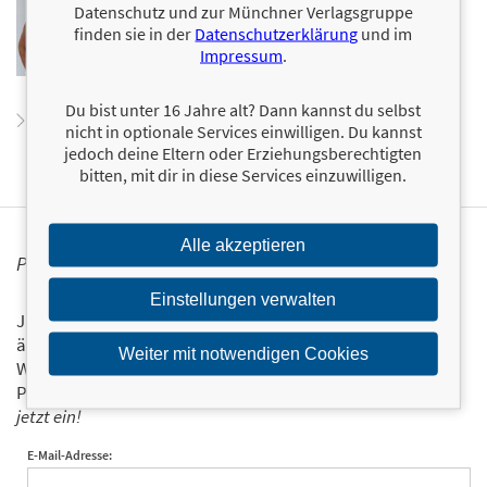
Gesundheitswissenschaftlerin hat sie sich im Bereich
Datenschutz und zur Münchner Verlagsgruppe
Faszien und Beweglichkeit spezialisiert und gibt ihr
finden sie in der
Datenschutzerklärung
und im
Wissen in Schulungen, Beratungen und Vorträgen
Impressum
.
weiter. Für den riva Verlag hat sie bereits mehrere
erfolgreiche Bücher geschrieben.
Du bist unter 16 Jahre alt? Dann kannst du selbst
Zum Profil von Katharina Herdener
nicht in optionale Services einwilligen. Du kannst
jedoch deine Eltern oder Erziehungsberechtigten
bitten, mit dir in diese Services einzuwilligen.
Alle akzeptieren
PERSONALISIERTE PRODUKTINFORMATIONEN
Einstellungen verwalten
Ja, ich will über interessante Neuerscheinungen und
ähnliche Produkte informiert werden.
Weiter mit notwendigen Cookies
Wir halten Sie per E-Mail auf dem aktuellen Stand über das
Programm der Münchner Verlagsgruppe.
Tragen Sie sich
jetzt ein!
E-Mail-Adresse: