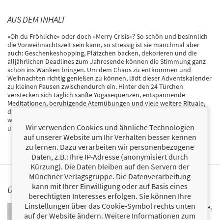
AUS DEM INHALT
»Oh du Fröhliche« oder doch »Merry Crisis«? So schön und besinnlich
die Vorweihnachtszeit sein kann, so stressig ist sie manchmal aber
auch: Geschenkeshopping, Plätzchen backen, dekorieren und die
alljährlichen Deadlines zum Jahresende können die Stimmung ganz
schön ins Wanken bringen. Um dem Chaos zu entkommen und
Weihnachten richtig genießen zu können, lädt dieser Adventskalender
zu kleinen Pausen zwischendurch ein. Hinter den 24 Türchen
verstecken sich täglich sanfte Yogasequenzen, entspannende
Meditationen, beruhigende Atemübungen und viele weitere Rituale,
die das körperliche und mentale Wohlbefinden fördern. So kann
wirklich jede*r dem Trubel zumindest für einen Moment entfliehen
Wir verwenden Cookies und ähnliche Technologien
und ausgeglichen und mit allen Sinnen Weihnachten feiern!
auf unserer Website um Ihr Verhalten besser kennen
zu lernen. Dazu verarbeiten wir personenbezogene
Daten, z.B.: Ihre IP-Adresse (anonymisiert durch
Kürzung). Die Daten bleiben auf den Servern der
Münchner Verlagsgruppe. Die Datenverarbeitung
kann mit Ihrer Einwilligung oder auf Basis eines
ÜBER KATHARINA HERDENER
berechtigten Interesses erfolgen. Sie können Ihre
Einstellungen über das Cookie-Symbol rechts unten
Katharina Herdener ist Gründerin von YOU Yoga & More,
auf der Website ändern. Weitere Informationen zum
Yogalehrerin und Personal Trainerin. Als