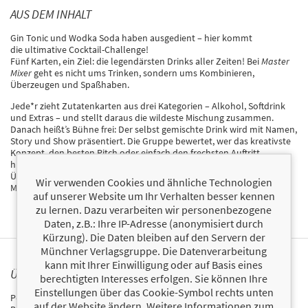
AUS DEM INHALT
Gin Tonic und Wodka Soda haben ausgedient – hier kommt
die ultimative Cocktail-Challenge!
Fünf Karten, ein Ziel: die legendärsten Drinks aller Zeiten! Bei
Master
Mixer
geht es nicht ums Trinken, sondern ums Kombinieren,
Überzeugen und Spaßhaben.
Jede*r zieht Zutatenkarten aus drei Kategorien – Alkohol, Softdrink
und Extras – und stellt daraus die wildeste Mischung zusammen.
Danach heißt’s Bühne frei: Der selbst gemischte Drink wird mit Namen,
Story und Show präsentiert. Die Gruppe bewertet, wer das kreativste
Konzept, den besten Pitch oder einfach den frechsten Auftritt
hingelegt hat. Punkte gibt’s für Originalität, Vielfalt und
Überzeugungskraft – und am Ende steht fest, wer wirklich der Master
Wir verwenden Cookies und ähnliche Technologien
Mixer ist.
auf unserer Website um Ihr Verhalten besser kennen
zu lernen. Dazu verarbeiten wir personenbezogene
Daten, z.B.: Ihre IP-Adresse (anonymisiert durch
Kürzung). Die Daten bleiben auf den Servern der
Münchner Verlagsgruppe. Die Datenverarbeitung
kann mit Ihrer Einwilligung oder auf Basis eines
ÜBER PETERUNDRENATE
berechtigten Interesses erfolgen. Sie können Ihre
Einstellungen über das Cookie-Symbol rechts unten
Peter und Renate sind das wohl bekannteste »Barkeeper-Paar« aus
auf der Website ändern. Weitere Informationen zum