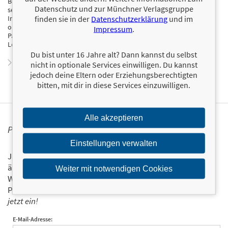
Bayern – charmant, witzig und mit einem guten Schuss Humor
Datenschutz und zur Münchner Verlagsgruppe
servieren sie ihren ca. 450.000 Follower*innen auf TikTok und
finden sie in der
Datenschutzerklärung
und im
Instagram kreative Drinks, bayerische Lebensfreude und einen
ordentlichen Spritzer Selbstironie. Die beiden leben in der Nähe von
Impressum
.
Passau und begeistern ihre Community mit Spaß am Ausprobieren,
Leidenschaft fürs Mixen und einer Portion bayerischem Esprit.
Du bist unter 16 Jahre alt? Dann kannst du selbst
Zum Profil von PeterundRenate
nicht in optionale Services einwilligen. Du kannst
jedoch deine Eltern oder Erziehungsberechtigten
bitten, mit dir in diese Services einzuwilligen.
Alle akzeptieren
PERSONALISIERTE PRODUKTINFORMATIONEN
Einstellungen verwalten
Ja, ich will über interessante Neuerscheinungen und
ähnliche Produkte informiert werden.
Weiter mit notwendigen Cookies
Wir halten Sie per E-Mail auf dem aktuellen Stand über das
Programm der Münchner Verlagsgruppe.
Tragen Sie sich
jetzt ein!
E-Mail-Adresse: