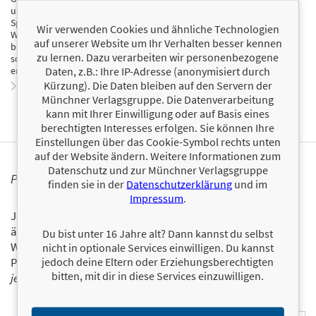
und vermittelt ganz nach dem Motto „sehen, staunen, verstehen“
Spannendes, Interessantes und Aktuelles aus der Welt der
Wir verwenden Cookies und ähnliche Technologien
Wissenschaft, gekoppelt mit hohem Unterhaltungswert. Galileo zeigt
auf unserer Website um Ihr Verhalten besser kennen
beeindruckende Bilder, überraschende Grafiken und Animationen
zu lernen. Dazu verarbeiten wir personenbezogene
sowie praktische Experimente, um komplexe Zusammenhänge zu
Daten, z.B.: Ihre IP-Adresse (anonymisiert durch
erklären.
Kürzung). Die Daten bleiben auf den Servern der
Zum Profil von Galileo
Münchner Verlagsgruppe. Die Datenverarbeitung
kann mit Ihrer Einwilligung oder auf Basis eines
berechtigten Interesses erfolgen. Sie können Ihre
Einstellungen über das Cookie-Symbol rechts unten
auf der Website ändern. Weitere Informationen zum
Datenschutz und zur Münchner Verlagsgruppe
PERSONALISIERTE PRODUKTINFORMATIONEN
finden sie in der
Datenschutzerklärung
und im
Impressum
.
Ja, ich will über interessante Neuerscheinungen und
ähnliche Produkte informiert werden.
Du bist unter 16 Jahre alt? Dann kannst du selbst
Wir halten Sie per E-Mail auf dem aktuellen Stand über das
nicht in optionale Services einwilligen. Du kannst
jedoch deine Eltern oder Erziehungsberechtigten
Programm der Münchner Verlagsgruppe.
Tragen Sie sich
bitten, mit dir in diese Services einzuwilligen.
jetzt ein!
E-Mail-Adresse: