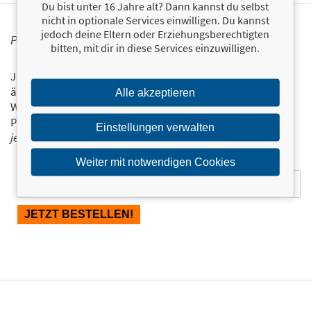
Du bist unter 16 Jahre alt? Dann kannst du selbst
nicht in optionale Services einwilligen. Du kannst
jedoch deine Eltern oder Erziehungsberechtigten
PERSONALISIERTE PRODUKTINFORMATIONEN
bitten, mit dir in diese Services einzuwilligen.
Ja, ich will über interessante Neuerscheinungen und
ähnliche Produkte informiert werden.
Alle akzeptieren
Wir halten Sie per E-Mail auf dem aktuellen Stand über das
Programm der Münchner Verlagsgruppe.
Tragen Sie sich
Einstellungen verwalten
jetzt ein!
Weiter mit notwendigen Cookies
E-Mail-Adresse: