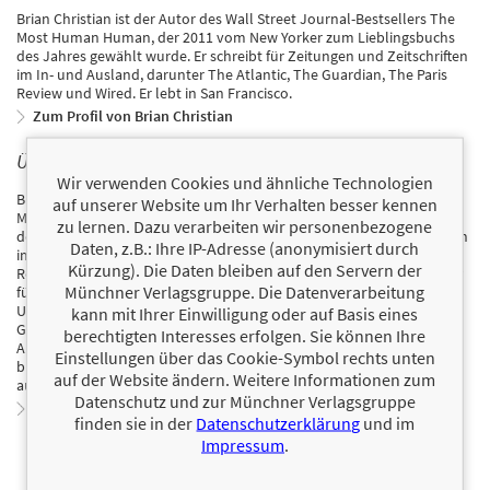
Brian Christian ist der Autor des Wall Street Journal-Bestsellers The
Most Human Human, der 2011 vom New Yorker zum Lieblingsbuchs
des Jahres gewählt wurde. Er schreibt für Zeitungen und Zeitschriften
im In- und Ausland, darunter The Atlantic, The Guardian, The Paris
Review und Wired. Er lebt in San Francisco.
Zum Profil von Brian Christian
ÜBER TOM GRIFFITHS
Wir verwenden Cookies und ähnliche Technologien
Brian Christian ist der Autor des Wall Street Journal-Bestsellers The
auf unserer Website um Ihr Verhalten besser kennen
Most Human Human, der 2011 vom New Yorker zum Lieblingsbuchs
zu lernen. Dazu verarbeiten wir personenbezogene
des Jahres gewählt wurde. Er schreibt für Zeitungen und Zeitschriften
Daten, z.B.: Ihre IP-Adresse (anonymisiert durch
im In- und Ausland, darunter The Atlantic, The Guardian, The Paris
Kürzung). Die Daten bleiben auf den Servern der
Review und Wired. Er lebt in San Francisco. Tom Griffiths ist Professor
Münchner Verlagsgruppe. Die Datenverarbeitung
für Psychologie und Kognitionswissenschaft an der Princeton
University, wo er das Institut für Kognitions- und
kann mit Ihrer Einwilligung oder auf Basis eines
Gehirnwissenschaften leitet. Er hat mehr als 150 wissenschaftliche
berechtigten Interesses erfolgen. Sie können Ihre
Artikel veröffentlicht, die thematisch von der kognitiven Psychologie
Einstellungen über das Cookie-Symbol rechts unten
bis zur kulturellen Evolution reichen, und wurde mehrfach
auf der Website ändern. Weitere Informationen zum
ausgezeichnet. Er lebt in Berkeley, Kalifornien.
Datenschutz und zur Münchner Verlagsgruppe
Zum Profil von Tom Griffiths
finden sie in der
Datenschutzerklärung
und im
Impressum
.