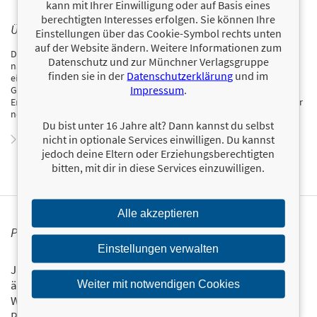
kann mit Ihrer Einwilligung oder auf Basis eines
berechtigten Interesses erfolgen. Sie können Ihre
ÜBER MICHAEL DESPEGHEL
Einstellungen über das Cookie-Symbol rechts unten
auf der Website ändern. Weitere Informationen zum
Dr. Dr. Michael Despeghel ist Sportwissenschaftler und Spezialist für
Datenschutz und zur Münchner Verlagsgruppe
nachhaltige Lebensstiländerung und gesunde Lebensführung. Er ist
finden sie in der
Datenschutzerklärung
und im
ein erfahrener Referent zu Fitness-, Präventions- und
Impressum
.
Gesundheitsthemen und bekannt durch zahlreiche Fernsehauftritte.
Er publizierte mehrere erfolgreiche Bücher, darunter „Was können wir
noch essen?“.
Du bist unter 16 Jahre alt? Dann kannst du selbst
nicht in optionale Services einwilligen. Du kannst
Zum Profil von Michael Despeghel
jedoch deine Eltern oder Erziehungsberechtigten
bitten, mit dir in diese Services einzuwilligen.
Alle akzeptieren
PERSONALISIERTE PRODUKTINFORMATIONEN
Einstellungen verwalten
Ja, ich will über interessante Neuerscheinungen und
ähnliche Produkte informiert werden.
Weiter mit notwendigen Cookies
Wir halten Sie per E-Mail auf dem aktuellen Stand über das
Programm der Münchner Verlagsgruppe.
Tragen Sie sich