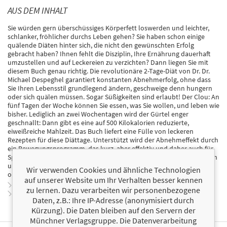
AUS DEM INHALT
Sie würden gern überschüssiges Körperfett loswerden und leichter,
schlanker, fröhlicher durchs Leben gehen? Sie haben schon einige
quälende Diäten hinter sich, die nicht den gewünschten Erfolg
gebracht haben? Ihnen fehlt die Disziplin, Ihre Ernährung dauerhaft
umzustellen und auf Leckereien zu verzichten? Dann liegen Sie mit
diesem Buch genau richtig. Die revolutionäre 2-Tage-Diät von Dr. Dr.
Michael Despeghel garantiert konstanten Abnehmerfolg, ohne dass
Sie Ihren Lebensstil grundlegend ändern, geschweige denn hungern
oder sich quälen müssen. Sogar Süßigkeiten sind erlaubt! Der Clou: An
fünf Tagen der Woche können Sie essen, was Sie wollen, und leben wie
bisher. Lediglich an zwei Wochentagen wird der Gürtel enger
geschnallt: Dann gibt es eine auf 500 Kilokalorien reduzierte,
eiweißreiche Mahlzeit. Das Buch liefert eine Fülle von leckeren
Rezepten für diese Diättage. Unterstützt wird der Abnehmeffekt durch
ein Bewegungsprogramm, das kurz, aber effektiv und daher auch für
Sportmuffel geeignet ist. Das radikal neue Abnehmkonzept ist einfach
und für jeden mit nachhaltigem Erfolg umsetzbar. Ohne Hungern,
Wir verwenden Cookies und ähnliche Technologien
ohne Verzicht, dafür mit Genuss und garantiertem Gewichtsverlust.
auf unserer Website um Ihr Verhalten besser kennen
Zur Leseprobe
zu lernen. Dazu verarbeiten wir personenbezogene
Zum Inhaltsverzeichnis
Daten, z.B.: Ihre IP-Adresse (anonymisiert durch
Kürzung). Die Daten bleiben auf den Servern der
Münchner Verlagsgruppe. Die Datenverarbeitung