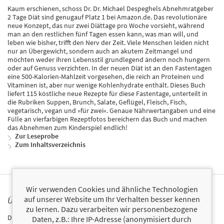
Kaum erschienen, schoss Dr. Dr. Michael Despeghels Abnehmratgeber
2 Tage Diät sind genugauf Platz 1 bei Amazon.de. Das revolutionäre
neue Konzept, das nur zwei Diättage pro Woche vorsieht, während
man an den restlichen fünf Tagen essen kann, was man will, und
leben wie bisher, trifft den Nerv der Zeit. Viele Menschen leiden nicht
nur an Übergewicht, sondern auch an akutem Zeitmangel und
möchten weder ihren Lebensstil grundlegend ändern noch hungern
oder auf Genuss verzichten. In der neuen Diät ist an den Fastentagen
eine 500-Kalorien-Mahlzeit vorgesehen, die reich an Proteinen und
Vitaminen ist, aber nur wenige Kohlenhydrate enthält. Dieses Buch
liefert 115 köstliche neue Rezepte für diese Fastentage, unterteilt in
die Rubriken Suppen, Brunch, Salate, Geflügel, Fleisch, Fisch,
vegetarisch, vegan und »für zwei«. Genaue Nährwertangaben und eine
Fülle an vierfarbigen Rezeptfotos bereichern das Buch und machen
das Abnehmen zum Kinderspiel endlich!
Zur Leseprobe
Zum Inhaltsverzeichnis
Wir verwenden Cookies und ähnliche Technologien
auf unserer Website um Ihr Verhalten besser kennen
ÜBER MICHAEL DESPEGHEL
zu lernen. Dazu verarbeiten wir personenbezogene
Dr. Dr. Michael Despeghel ist Sportwissenschaftler und Spezialist für
Daten, z.B.: Ihre IP-Adresse (anonymisiert durch