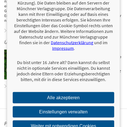
nachhaltige Lebensstiländerung und gesunde Lebensführung. Er ist
Kürzung). Die Daten bleiben auf den Servern der
ein erfahrener Referent zu Fitness-, Präventions- und
Münchner Verlagsgruppe. Die Datenverarbeitung
Gesundheitsthemen und bekannt durch zahlreiche Fernsehauftritte.
kann mit Ihrer Einwilligung oder auf Basis eines
Er publizierte mehrere erfolgreiche Bücher, darunter „Was können wir
berechtigten Interesses erfolgen. Sie können Ihre
noch essen?“.
Einstellungen über das Cookie-Symbol rechts unten
Zum Profil von Michael Despeghel
auf der Website ändern. Weitere Informationen zum
Datenschutz und zur Münchner Verlagsgruppe
ÜBER DORIS MULIAR
finden sie in der
Datenschutzerklärung
und im
Impressum
.
Doris Muliar ist erfolgreiche Kochbuchautorin mit dem
Schwerpunkt gesunde Ernährung. Im riva Verlag hat sie
bei Bestsellern wie
Low Carb
(mit Dr. Nicolai Worm)
Du bist unter 16 Jahre alt? Dann kannst du selbst
mitgewirkt sowie zahlreiche eigene Bücher
nicht in optionale Services einwilligen. Du kannst
herausgebracht, darunter den Bestseller
Abnehmen mit
jedoch deine Eltern oder Erziehungsberechtigten
dem Thermomix®
.
bitten, mit dir in diese Services einzuwilligen.
Zum Profil von Doris Muliar
Alle akzeptieren
Einstellungen verwalten
PERSONALISIERTE PRODUKTINFORMATIONEN
Weiter mit notwendigen Cookies