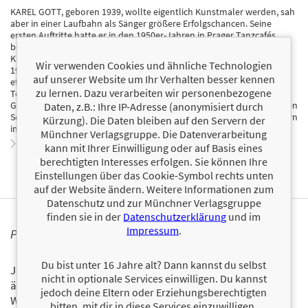
KAREL GOTT, geboren 1939, wollte eigentlich Kunstmaler werden, sah
aber in einer Laufbahn als Sänger größere Erfolgschancen. Seine
ersten Auftritte hatte er in den 1950er-Jahren in Prager Tanzcafés,
bereits Anfang der 1960er-Jahre gehörte er zu den populärsten
Künstlern des Landes. Dank des politischen Tauwetters Mitte der
Wir verwenden Cookies und ähnliche Technologien
1960er-Jahre gelang es ihm, sich auch im Westen als Sänger zu
auf unserer Website um Ihr Verhalten besser kennen
etablieren. Bis heute hat er schätzungsweise 50 bis 100 Millionen
zu lernen. Dazu verarbeiten wir personenbezogene
Tonträger verkauft, davon rund 25 Millionen in Deutschland. Karel
Gott wurde mit mehr als 50 Diamant-, Platin-, Goldenen und Silbernen
Daten, z.B.: Ihre IP-Adresse (anonymisiert durch
Schallplatten ausgezeichnet. Er lebt mit seiner Frau und zwei Töchtern
Kürzung). Die Daten bleiben auf den Servern der
in Prag.
Münchner Verlagsgruppe. Die Datenverarbeitung
Zum Profil von Karel Gott
kann mit Ihrer Einwilligung oder auf Basis eines
berechtigten Interesses erfolgen. Sie können Ihre
Einstellungen über das Cookie-Symbol rechts unten
auf der Website ändern. Weitere Informationen zum
Datenschutz und zur Münchner Verlagsgruppe
finden sie in der
Datenschutzerklärung
und im
Impressum
.
PERSONALISIERTE PRODUKTINFORMATIONEN
Du bist unter 16 Jahre alt? Dann kannst du selbst
Ja, ich will über interessante Neuerscheinungen und
nicht in optionale Services einwilligen. Du kannst
ähnliche Produkte informiert werden.
jedoch deine Eltern oder Erziehungsberechtigten
Wir halten Sie per E-Mail auf dem aktuellen Stand über das
bitten, mit dir in diese Services einzuwilligen.