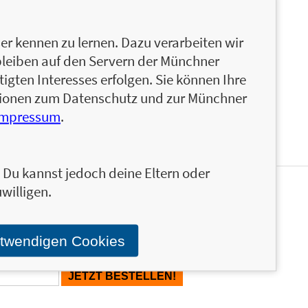
bekannter Fitnesstrainer. Mit seinem eigenen
ining hat er die Sportwelt revolutioniert. Er
mm CrossFit Endurance
r kennen zu lernen. Dazu verarbeiten wir
f die Bewegungsmechanik und sportliche
bleiben auf den Servern der Münchner
n und Schwimmen konzentriert. MacKenzie betreut
igten Interesses erfolgen. Sie können Ihre
gramm waren Thema in vielen Medien.
ationen zum Datenschutz und zur Münchner
Impressum
.
n. Du kannst jedoch deine Eltern oder
willigen.
en und ähnliche Produkte informiert werden.
Stand über das Programm der Münchner Verlagsgruppe.
otwendigen Cookies