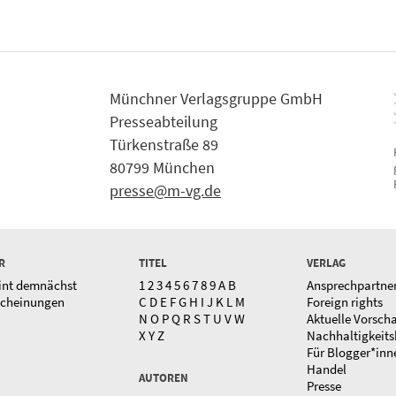
Münchner Verlagsgruppe GmbH
Presseabteilung
Türkenstraße 89
80799 München
presse@m-vg.de
R
TITEL
VERLAG
int demnächst
1
2
3
4
5
6
7
8
9
A
B
Ansprechpartne
scheinungen
C
D
E
F
G
H
I
J
K
L
M
Foreign rights
N
O
P
Q
R
S
T
U
V
W
Aktuelle Vorsch
X
Y
Z
Nachhaltigkeits
Für Blogger*inn
Handel
AUTOREN
Presse