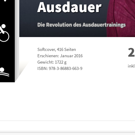
Ausdauer
Die Revolution des Ausdauertrainings
2
Softcover
,
416
Seiten
Erschienen: Januar 2016
Gewicht: 1722 g
ink
ISBN:
978-3-86883-663-9