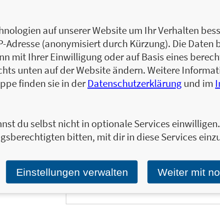
Brian MacKenzie ist ein renommierter, welt
neuen Konzept für das optimale Ausdauertra
begründete das CrossFit-Ausdauerprogra
nologien auf unserer Website um Ihr Verhalten besse
(www.crossfitendurance.com), das sich au
IP-Adresse (anonymisiert durch Kürzung). Die Daten 
Leistungsfähigkeit beim Laufen, Radfahre
 mit Ihrer Einwilligung oder auf Basis eines berecht
zahlreiche Profiathleten. Er und sein Pro
chts unten auf der Website ändern. Weitere Inform
Zum Profil von Brian MacKenzie
ppe finden sie in der
Datenschutzerklärung
und im
nst du selbst nicht in optionale Services einwillige
gsberechtigten bitten, mit dir in diese Services einzu
Ja, ich will über interessante Neuerscheinung
Wir halten Sie per E-Mail auf dem aktuellen 
Tragen Sie sich jetzt ein!
Einstellungen verwalten
Weiter mit n
E-Mail-Adresse: