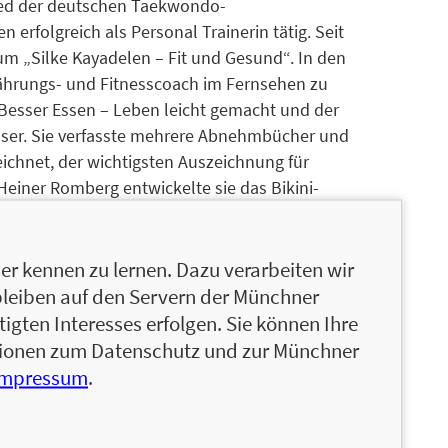
lied der deutschen Taekwondo-
 erfolgreich als Personal Trainerin tätig. Seit
um „Silke Kayadelen – Fit und Gesund“. In den
nährungs- und Fitnesscoach im Fernsehen zu
 Besser Essen – Leben leicht gemacht und der
ser. Sie verfasste mehrere Abnehmbücher und
hnet, der wichtigsten Auszeichnung für
Heiner Romberg entwickelte sie das Bikini-
e Bücher erschienen sind.
r kennen zu lernen. Dazu verarbeiten wir
lied der deutschen Taekwondo-
bleiben auf den Servern der Münchner
 erfolgreich als Personal Trainerin tätig. Seit
igten Interesses erfolgen. Sie können Ihre
trum active4fun in Essen. In den vergangenen
ationen zum Datenschutz und zur Münchner
Fitnesscoach im Fernsehen zu sehen, u.a. in den
Impressum
.
ben leicht gemacht und der erfolgreichen
asste mehrere Abnehmbücher und wurde 2015 mit
gsten Auszeichnung für Personal Trainer. Dr.