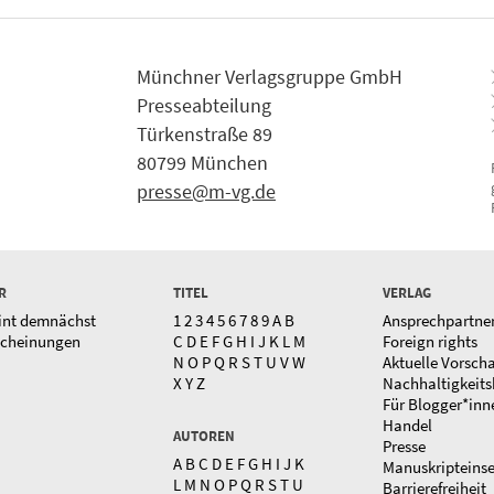
Münchner Verlagsgruppe GmbH
Presseabteilung
Türkenstraße 89
80799 München
presse@m-vg.de
R
TITEL
VERLAG
int demnächst
1
2
3
4
5
6
7
8
9
A
B
Ansprechpartne
scheinungen
C
D
E
F
G
H
I
J
K
L
M
Foreign rights
N
O
P
Q
R
S
T
U
V
W
Aktuelle Vorsch
X
Y
Z
Nachhaltigkeits
Für Blogger*inn
Handel
AUTOREN
Presse
A
B
C
D
E
F
G
H
I
J
K
Manuskripteins
L
M
N
O
P
Q
R
S
T
U
Barrierefreiheit