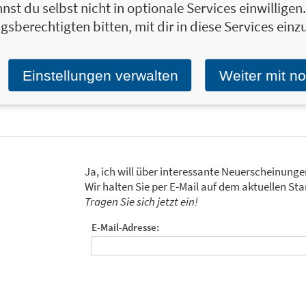
nst du selbst nicht in optionale Services einwillige
Heiner Romberg studierte Pharmazie und Me
gsberechtigten bitten, mit dir in diese Services einzu
niedergelassener Allgemeinmediziner mit
Sportmedizin tätig. Er ist ehemaliger deu
und betreut seit Jahren sowohl Breiten- al
Einstellungen verwalten
Weiter mit n
Zum Profil von Heiner Romberg
Ja, ich will über interessante Neuerscheinung
Wir halten Sie per E-Mail auf dem aktuellen 
Tragen Sie sich jetzt ein!
E-Mail-Adresse: