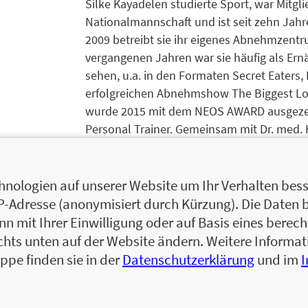
Silke Kayadelen studierte Sport, war Mitg
Nationalmannschaft und ist seit zehn Jahren
2009 betreibt sie ihr eigenes Abnehmzentr
vergangenen Jahren war sie häufig als Er
sehen, u.a. in den Formaten Secret Eaters,
erfolgreichen Abnehmshow The Biggest Lo
wurde 2015 mit dem NEOS AWARD ausgezeic
Personal Trainer. Gemeinsam mit Dr. med. 
Bootcamp, zu dem bereits zwei erfolgreich
Zum Profil von Silke Kayadelen
nologien auf unserer Website um Ihr Verhalten besse
Silke Kayadelen studierte Sport, war Mitg
IP-Adresse (anonymisiert durch Kürzung). Die Daten 
Nationalmannschaft und ist seit zehn Jahren
 mit Ihrer Einwilligung oder auf Basis eines berecht
einigen Jahren betreibt sie das Abnehmzen
chts unten auf der Website ändern. Weitere Inform
Jahren war sie häufig als Ernährungs- und 
ppe finden sie in der
Datenschutzerklärung
und im
Formaten Secret Eaters, Besser Essen – Le
Abnehmshow The Biggest Loser. Sie verf
dem NEOS AWARD ausgezeichnet, der wichti