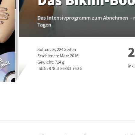
Das Intensivprogramm zum Abnehmen – mi
Tagen
2
Softcover
,
224
Seiten
Erschienen: März 2016
Gewicht: 714 g
ink
ISBN:
978-3-86883-760-5