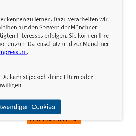
 und hat neben der Reihe
Was ich an dir liebe
schon
erlage riva und mvg geschrieben. Dazu gehören
rsch vorbei geht auch ein Weg
und
Das Leben ist zu
r kennen zu lernen. Dazu verarbeiten wir
n Valencia, wo sie als Produzentin und Autorin tätig
bleiben auf den Servern der Münchner
igten Interesses erfolgen. Sie können Ihre
ationen zum Datenschutz und zur Münchner
Impressum
.
n. Du kannst jedoch deine Eltern oder
willigen.
en und ähnliche Produkte informiert werden.
Stand über das Programm der Münchner Verlagsgruppe.
otwendigen Cookies