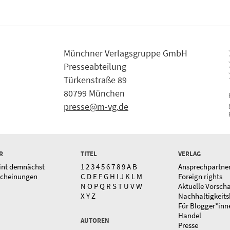
Münchner Verlagsgruppe GmbH
Presseabteilung
Türkenstraße 89
80799 München
presse@m-vg.de
R
TITEL
VERLAG
int demnächst
1
2
3
4
5
6
7
8
9
A
B
Ansprechpartne
scheinungen
C
D
E
F
G
H
I
J
K
L
M
Foreign rights
N
O
P
Q
R
S
T
U
V
W
Aktuelle Vorsch
X
Y
Z
Nachhaltigkeits
Für Blogger*inn
Handel
AUTOREN
Presse