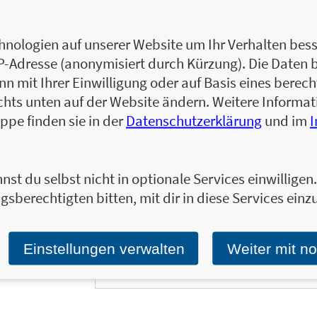
Alexandra Reinwarth ist Bestsellerautorin
viele andere erfolgreiche Bücher für die V
auch die aktuellen
SPIEGEL
-Bestseller
Am A
nologien auf unserer Website um Ihr Verhalten besse
kurz für später
. Sie lebt mit ihrer Familie i
IP-Adresse (anonymisiert durch Kürzung). Die Daten 
ist.
 mit Ihrer Einwilligung oder auf Basis eines berecht
chts unten auf der Website ändern. Weitere Inform
Zum Profil von Alexandra Reinwarth
ppe finden sie in der
Datenschutzerklärung
und im
nst du selbst nicht in optionale Services einwillige
gsberechtigten bitten, mit dir in diese Services einzu
Ja, ich will über interessante Neuerscheinung
Wir halten Sie per E-Mail auf dem aktuellen 
Tragen Sie sich jetzt ein!
Einstellungen verwalten
Weiter mit n
E-Mail-Adresse: