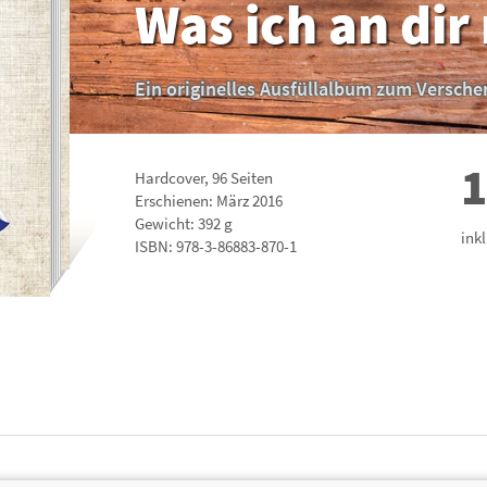
Was ich an dir
Ein originelles Ausfüllalbum zum Versch
1
Hardcover
,
96
Seiten
Erschienen: März 2016
Gewicht: 392 g
ink
ISBN:
978-3-86883-870-1