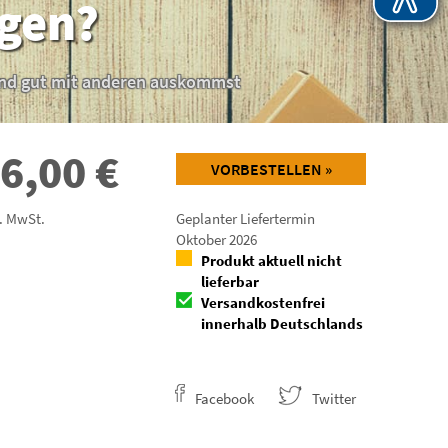
agen?
 und gut mit anderen auskommst
6,00
€
VORBESTELLEN »
l. MwSt.
Geplanter Liefertermin
Oktober 2026
Produkt aktuell nicht
lieferbar
Versandkostenfrei
innerhalb Deutschlands
Facebook
Twitter