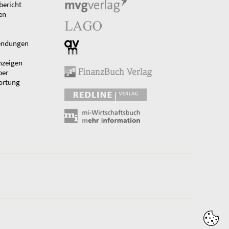
bericht
en
endungen
nzeigen
ber
ortung