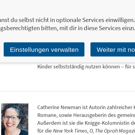
für sich selbst einsteht,
Mitgefühl zeigt,
nst du selbst nicht in optionale Services einwillige
auf verletzende oder diskriminierend
gsberechtigten bitten, mit dir in diese Services einzu
mit Mobbing umgeht und
Vertrauen aufbaut.
Einstellungen verwalten
Weiter mit n
Die comicartig erzählten Szenen machen M
das Gelesene direkt auszuprobieren. So wi
Kinder selbstständig nutzen können – für 
Catherine Newman ist Autorin zahlreicher
Romane, sowie Herausgeberin des gemein
Außerdem ist sie die Knigge-Kolumnistin de
für die
New York Times
,
O, The Oprah Magaz