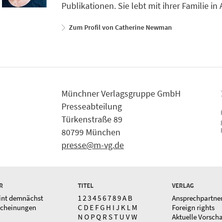
Publikationen. Sie lebt mit ihrer Familie i
Zum Profil von Catherine Newman
Münchner Verlagsgruppe GmbH
Presseabteilung
Türkenstraße 89
80799 München
presse@m-vg.de
R
TITEL
VERLAG
int demnächst
1
2
3
4
5
6
7
8
9
A
B
Ansprechpartne
scheinungen
C
D
E
F
G
H
I
J
K
L
M
Foreign rights
N
O
P
Q
R
S
T
U
V
W
Aktuelle Vorsch