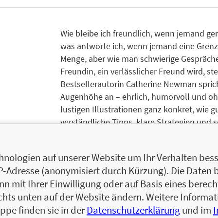
Wie bleibe ich freundlich, wenn jemand ge
was antworte ich, wenn jemand eine Grenze
Menge, aber wie man schwierige Gespräche f
Freundin, ein verlässlicher Freund wird, s
Bestsellerautorin Catherine Newman spric
Augenhöhe an – ehrlich, humorvoll und ohn
lustigen Illustrationen ganz konkret, wie g
verständliche Tipps, klare Strategien und s
im Gespräch mit Gleichaltrigen, Lehrkräften
selbst die richtigen Worte zu finden.
nologien auf unserer Website um Ihr Verhalten besse
Es vermittelt unter anderem, wie man:
IP-Adresse (anonymisiert durch Kürzung). Die Daten 
 mit Ihrer Einwilligung oder auf Basis eines berecht
andere einbezieht,
chts unten auf der Website ändern. Weitere Inform
aufmerksam zuhört,
ppe finden sie in der
Datenschutzerklärung
und im
guten Rat gibt,