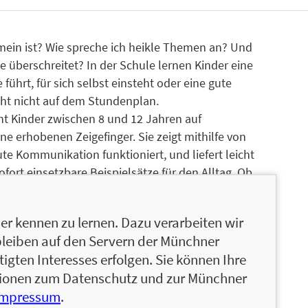
mein ist? Wie spreche ich heikle Themen an? Und
 überschreitet? In der Schule lernen Kinder eine
ührt, für sich selbst einsteht oder eine gute
teht nicht auf dem Stundenplan.
ht Kinder zwischen 8 und 12 Jahren auf
e erhobenen Zeigefinger. Sie zeigt mithilfe von
ute Kommunikation funktioniert, und liefert leicht
ofort einsetzbare Beispielsätze für den Alltag. Ob
 oder online – dieses Buch hilft Kindern dabei,
r kennen zu lernen. Dazu verarbeiten wir
bleiben auf den Servern der Münchner
igten Interesses erfolgen. Sie können Ihre
ationen zum Datenschutz und zur Münchner
Impressum
.