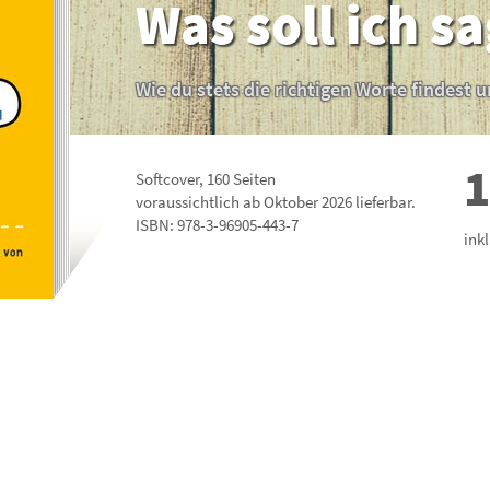
Was soll ich s
Wie du stets die richtigen Worte findest
1
Softcover
,
160
Seiten
voraussichtlich ab Oktober 2026 lieferbar.
ISBN:
978-3-96905-443-7
ink