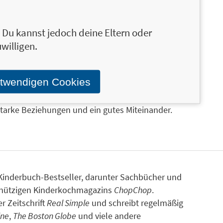
n. Du kannst jedoch deine Eltern oder
e Kommentare reagiert,
willigen.
otwendigen Cookies
ut, regen zum Mitdenken an und laden dazu ein,
rd das Buch zu einem praktischen Begleiter, den
starke Beziehungen und ein gutes Miteinander.
 Kinderbuch-Bestseller, darunter Sachbücher und
nützigen Kinderkochmagazins
ChopChop
.
r Zeitschrift
Real Simple
und schreibt regelmäßig
ine
,
The Boston Globe
und viele andere