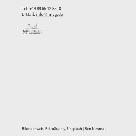
Tel: +49 89 65 12 85 -0
E-Mail:
info@m-vg.de
Bildnachweis: RetroSupply, Unsplash | Ben Newman