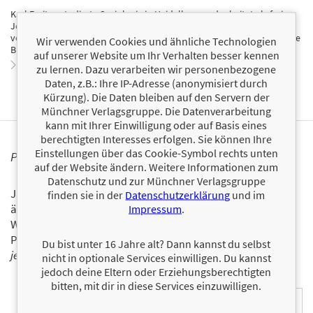
Karl Freitag studierte Soziologie in Heidelberg und arbeitet als freier
Journalist für verschiedene Zeitungen und Magazine. Daneben
verbringt er viel Zeit auf Reisen und liebt es, fremde Kulturen und ihre
Wir verwenden Cookies und ähnliche Technologien
Bräuche kennenzulernen. Er lebt mit seiner Familie in München.
auf unserer Website um Ihr Verhalten besser kennen
Zum Profil von Karl Freitag
zu lernen. Dazu verarbeiten wir personenbezogene
Daten, z.B.: Ihre IP-Adresse (anonymisiert durch
Kürzung). Die Daten bleiben auf den Servern der
Münchner Verlagsgruppe. Die Datenverarbeitung
kann mit Ihrer Einwilligung oder auf Basis eines
berechtigten Interesses erfolgen. Sie können Ihre
Einstellungen über das Cookie-Symbol rechts unten
PERSONALISIERTE PRODUKTINFORMATIONEN
auf der Website ändern. Weitere Informationen zum
Datenschutz und zur Münchner Verlagsgruppe
Ja, ich will über interessante Neuerscheinungen und
finden sie in der
Datenschutzerklärung
und im
ähnliche Produkte informiert werden.
Impressum
.
Wir halten Sie per E-Mail auf dem aktuellen Stand über das
Programm der Münchner Verlagsgruppe.
Tragen Sie sich
Du bist unter 16 Jahre alt? Dann kannst du selbst
jetzt ein!
nicht in optionale Services einwilligen. Du kannst
jedoch deine Eltern oder Erziehungsberechtigten
E-Mail-Adresse:
bitten, mit dir in diese Services einzuwilligen.