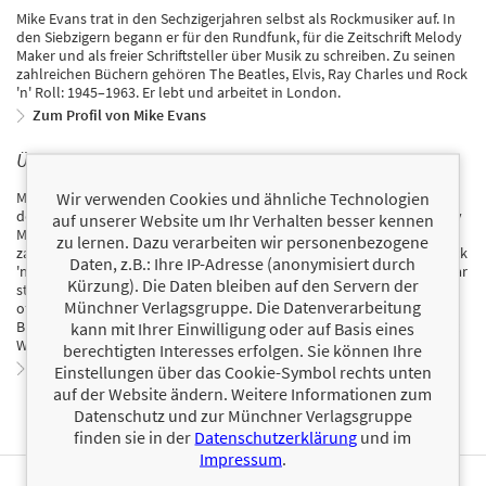
Mike Evans trat in den Sechzigerjahren selbst als Rockmusiker auf. In
den Siebzigern begann er für den Rundfunk, für die Zeitschrift Melody
Maker und als freier Schriftsteller über Musik zu schreiben. Zu seinen
zahlreichen Büchern gehören The Beatles, Elvis, Ray Charles und Rock
'n' Roll: 1945–1963. Er lebt und arbeitet in London.
Zum Profil von Mike Evans
ÜBER PAUL KINGSBURY
Wir verwenden Cookies und ähnliche Technologien
Mike Evans trat in den Sechzigerjahren selbst als Rockmusiker auf. In
den Siebzigern begann er für den Rundfunk, für die Zeitschrift Melody
auf unserer Website um Ihr Verhalten besser kennen
Maker und als freier Schriftsteller über Musik zu schreiben. Zu seinen
zu lernen. Dazu verarbeiten wir personenbezogene
zahlreichen Büchern gehören The Beatles, Elvis, Ray Charles und Rock
Daten, z.B.: Ihre IP-Adresse (anonymisiert durch
'n' Roll: 1945–1963. Er lebt und arbeitet in London. Paul Kingsbury war
Kürzung). Die Daten bleiben auf den Servern der
stellvertretender Direktor für Sonderprojekte der Country Music Hall
Münchner Verlagsgruppe. Die Datenverarbeitung
of Fame and Museum und ist Autor und Herausgeber zahlreicher
Bücher. Seine Artikel erschienen unter anderem in der Entertainment
kann mit Ihrer Einwilligung oder auf Basis eines
Weekly und der US Weekly.
berechtigten Interesses erfolgen. Sie können Ihre
Zum Profil von Paul Kingsbury
Einstellungen über das Cookie-Symbol rechts unten
auf der Website ändern. Weitere Informationen zum
Datenschutz und zur Münchner Verlagsgruppe
finden sie in der
Datenschutzerklärung
und im
Impressum
.