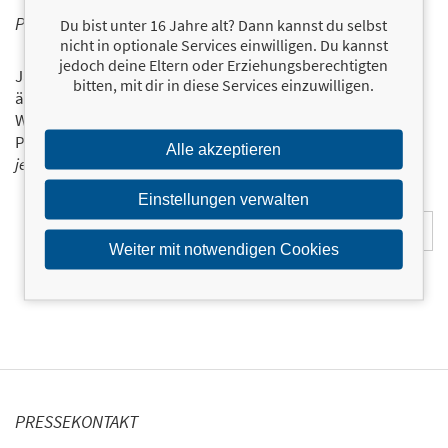
PERSONALISIERTE PRODUKTINFORMATIONEN
Du bist unter 16 Jahre alt? Dann kannst du selbst
nicht in optionale Services einwilligen. Du kannst
jedoch deine Eltern oder Erziehungsberechtigten
Ja, ich will über interessante Neuerscheinungen und
bitten, mit dir in diese Services einzuwilligen.
ähnliche Produkte informiert werden.
Wir halten Sie per E-Mail auf dem aktuellen Stand über das
Programm der Münchner Verlagsgruppe.
Tragen Sie sich
Alle akzeptieren
jetzt ein!
Einstellungen verwalten
E-Mail-Adresse:
Weiter mit notwendigen Cookies
PRESSEKONTAKT