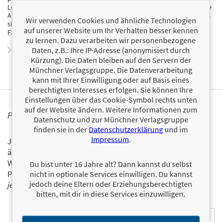
Lektorin arbeitete. Seit einigen Jahren ist es ihre größte und schönste
Aufgabe, ihre beiden Töchter großzuziehen und dabei zu hoffen, dass
Wir verwenden Cookies und ähnliche Technologien
sie zu starken und unabhängigen Frauen werden. Sie lebt mit ihrer
auf unserer Website um Ihr Verhalten besser kennen
Familie in der Nähe von München.
zu lernen. Dazu verarbeiten wir personenbezogene
Daten, z.B.: Ihre IP-Adresse (anonymisiert durch
Zum Profil von Sybille Beck
Kürzung). Die Daten bleiben auf den Servern der
Münchner Verlagsgruppe. Die Datenverarbeitung
kann mit Ihrer Einwilligung oder auf Basis eines
berechtigten Interesses erfolgen. Sie können Ihre
Einstellungen über das Cookie-Symbol rechts unten
auf der Website ändern. Weitere Informationen zum
PERSONALISIERTE PRODUKTINFORMATIONEN
Datenschutz und zur Münchner Verlagsgruppe
finden sie in der
Datenschutzerklärung
und im
Impressum
.
Ja, ich will über interessante Neuerscheinungen und
ähnliche Produkte informiert werden.
Wir halten Sie per E-Mail auf dem aktuellen Stand über das
Du bist unter 16 Jahre alt? Dann kannst du selbst
Programm der Münchner Verlagsgruppe.
Tragen Sie sich
nicht in optionale Services einwilligen. Du kannst
jedoch deine Eltern oder Erziehungsberechtigten
jetzt ein!
bitten, mit dir in diese Services einzuwilligen.
E-Mail-Adresse: