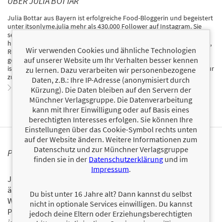
ÜBER JULIA BOTTAR
Julia Bottar aus Bayern ist erfolgreiche Food-Bloggerin und begeistert
unter itsonlyme.julia mehr als 430.000 Follower auf Instagram. Sie
selbst hat 2016 mehr als 35 kg in 8 Monaten abgenommen – ohne zu
hungern. Seitdem hält sie ihr Gewicht. Sie hat sich darauf spezialisiert,
Wir verwenden Cookies und ähnliche Technologien
Rezepte, die erst einmal nach vielen Kalorien klingen, in leichte und
auf unserer Website um Ihr Verhalten besser kennen
gesunde Varianten abzuwandeln. Julia möchte zeigen, wie einfach es
ist, mit ein paar kleinen Tipps und Tricks den Weg zu seiner Traumfigur
zu lernen. Dazu verarbeiten wir personenbezogene
zu erreichen, ohne Diät halten zu müssen.
Daten, z.B.: Ihre IP-Adresse (anonymisiert durch
Zum Profil von Julia Bottar
Kürzung). Die Daten bleiben auf den Servern der
Münchner Verlagsgruppe. Die Datenverarbeitung
kann mit Ihrer Einwilligung oder auf Basis eines
berechtigten Interesses erfolgen. Sie können Ihre
Einstellungen über das Cookie-Symbol rechts unten
auf der Website ändern. Weitere Informationen zum
Datenschutz und zur Münchner Verlagsgruppe
PERSONALISIERTE PRODUKTINFORMATIONEN
finden sie in der
Datenschutzerklärung
und im
Impressum
.
Ja, ich will über interessante Neuerscheinungen und
ähnliche Produkte informiert werden.
Du bist unter 16 Jahre alt? Dann kannst du selbst
Wir halten Sie per E-Mail auf dem aktuellen Stand über das
nicht in optionale Services einwilligen. Du kannst
Programm der Münchner Verlagsgruppe.
Tragen Sie sich
jedoch deine Eltern oder Erziehungsberechtigten