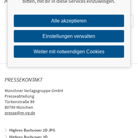
jetzt ein!
bitten, mit dir in diese Services einzuwilligen.
E-Mail-Adresse:
Alle akzeptieren
Einstellungen verwalten
Weiter mit notwendigen Cookies
PRESSEKONTAKT
Münchner Verlagsgruppe GmbH
Presseabteilung
Türkenstraße 89
80799 München
presse@m-vg.de
Highres Buchcover 2D JPG
Highres Buchcover 3D