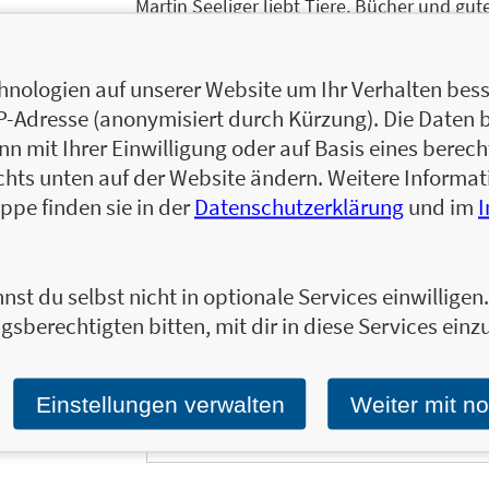
Martin Seeliger liebt Tiere, Bücher und gutes
der Nordseeinsel Juist. Seit 2005 ist er Pa
Zum Profil von Panik Panzer
nologien auf unserer Website um Ihr Verhalten besse
IP-Adresse (anonymisiert durch Kürzung). Die Daten 
Martin Seeliger liebt Tiere, Bücher und gutes
 mit Ihrer Einwilligung oder auf Basis eines berecht
der Nordseeinsel Juist. Seit 2005 ist er Pa
chts unten auf der Website ändern. Weitere Inform
Zum Profil von Martin Seeliger
ppe finden sie in der
Datenschutzerklärung
und im
nst du selbst nicht in optionale Services einwillige
gsberechtigten bitten, mit dir in diese Services einzu
Ja, ich will über interessante Neuerscheinung
Wir halten Sie per E-Mail auf dem aktuellen 
Tragen Sie sich jetzt ein!
Einstellungen verwalten
Weiter mit n
E-Mail-Adresse: