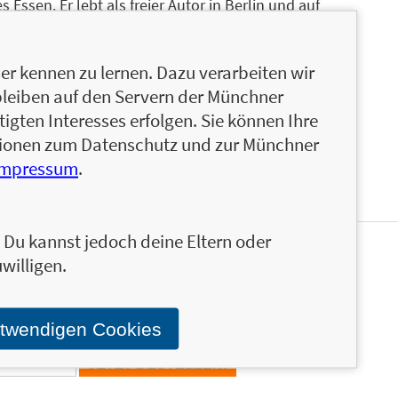
 Essen. Er lebt als freier Autor in Berlin und auf
nik Panzer-Fan (damals noch Panik130).
r kennen zu lernen. Dazu verarbeiten wir
bleiben auf den Servern der Münchner
 Essen. Er lebt als freier Autor in Berlin und auf
igten Interesses erfolgen. Sie können Ihre
nik Panzer-Fan (damals noch Panik130).
ationen zum Datenschutz und zur Münchner
Impressum
.
n. Du kannst jedoch deine Eltern oder
willigen.
en und ähnliche Produkte informiert werden.
Stand über das Programm der Münchner Verlagsgruppe.
otwendigen Cookies