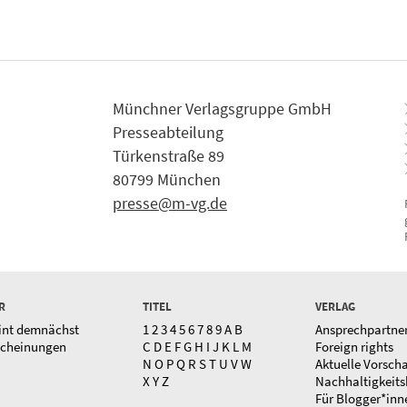
Münchner Verlagsgruppe GmbH
Presseabteilung
Türkenstraße 89
80799 München
presse@m-vg.de
R
TITEL
VERLAG
int demnächst
1
2
3
4
5
6
7
8
9
A
B
Ansprechpartne
scheinungen
C
D
E
F
G
H
I
J
K
L
M
Foreign rights
N
O
P
Q
R
S
T
U
V
W
Aktuelle Vorsch
X
Y
Z
Nachhaltigkeits
Für Blogger*inn