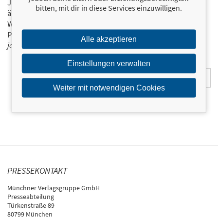
Ja, ich will über interessante Neuerscheinungen und
bitten, mit dir in diese Services einzuwilligen.
ähnliche Produkte informiert werden.
Wir halten Sie per E-Mail auf dem aktuellen Stand über das
Programm der Münchner Verlagsgruppe.
Tragen Sie sich
Alle akzeptieren
jetzt ein!
E-Mail-Adresse:
Einstellungen verwalten
Weiter mit notwendigen Cookies
PRESSEKONTAKT
Münchner Verlagsgruppe GmbH
Presseabteilung
Türkenstraße 89
80799 München