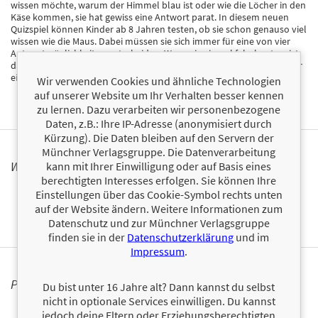
wissen möchte, warum der Himmel blau ist oder wie die Löcher in den
Käse kommen, sie hat gewiss eine Antwort parat. In diesem neuen
Quizspiel können Kinder ab 8 Jahren testen, ob sie schon genauso viel
wissen wie die Maus. Dabei müssen sie sich immer für eine von vier
Antwortmöglichkeiten entscheiden. Wenn sie einmal falsch raten, ist
das aber auch halb so wild. Denn die Maus bietet natürlich wie immer
eine kindgerechte und einfach verständliche Erklärung!
Wir verwenden Cookies und ähnliche Technologien
auf unserer Website um Ihr Verhalten besser kennen
zu lernen. Dazu verarbeiten wir personenbezogene
Daten, z.B.: Ihre IP-Adresse (anonymisiert durch
Kürzung). Die Daten bleiben auf den Servern der
Münchner Verlagsgruppe. Die Datenverarbeitung
WARNHINWEIS
kann mit Ihrer Einwilligung oder auf Basis eines
berechtigten Interesses erfolgen. Sie können Ihre
Trägt CE-Logo.
Einstellungen über das Cookie-Symbol rechts unten
auf der Website ändern. Weitere Informationen zum
Datenschutz und zur Münchner Verlagsgruppe
finden sie in der
Datenschutzerklärung
und im
Impressum
.
PERSONALISIERTE PRODUKTINFORMATIONEN
Du bist unter 16 Jahre alt? Dann kannst du selbst
nicht in optionale Services einwilligen. Du kannst
jedoch deine Eltern oder Erziehungsberechtigten