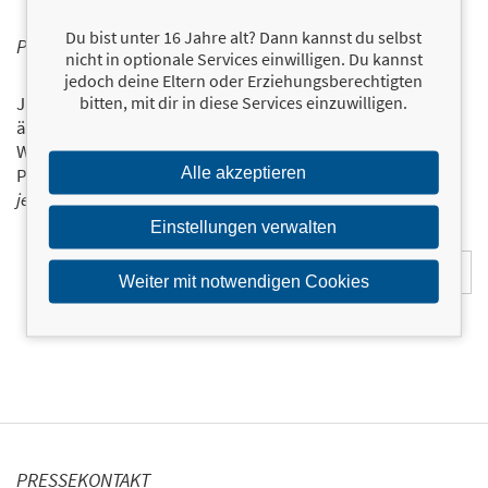
Du bist unter 16 Jahre alt? Dann kannst du selbst
PERSONALISIERTE PRODUKTINFORMATIONEN
nicht in optionale Services einwilligen. Du kannst
jedoch deine Eltern oder Erziehungsberechtigten
bitten, mit dir in diese Services einzuwilligen.
Ja, ich will über interessante Neuerscheinungen und
ähnliche Produkte informiert werden.
Wir halten Sie per E-Mail auf dem aktuellen Stand über das
Alle akzeptieren
Programm der Münchner Verlagsgruppe.
Tragen Sie sich
jetzt ein!
Einstellungen verwalten
E-Mail-Adresse:
Weiter mit notwendigen Cookies
PRESSEKONTAKT