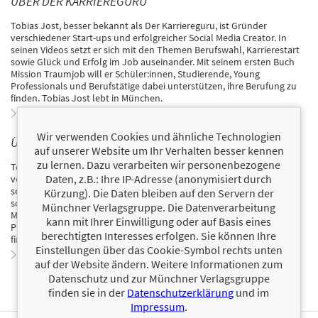
ÜBER DER KARRIEREGURU
Tobias Jost, besser bekannt als Der Karriereguru, ist Gründer
verschiedener Start-ups und erfolgreicher Social Media Creator. In
seinen Videos setzt er sich mit den Themen Berufswahl, Karrierestart
sowie Glück und Erfolg im Job auseinander. Mit seinem ersten Buch
Mission Traumjob will er Schüler:innen, Studierende, Young
Professionals und Berufstätige dabei unterstützen, ihre Berufung zu
finden. Tobias Jost lebt in München.
Zum Profil von Der Karriereguru
Wir verwenden Cookies und ähnliche Technologien
ÜBER TOBIAS JOST
auf unserer Website um Ihr Verhalten besser kennen
zu lernen. Dazu verarbeiten wir personenbezogene
Tobias Jost, besser bekannt als Der Karriereguru, ist Gründer
Daten, z.B.: Ihre IP-Adresse (anonymisiert durch
verschiedener Start-ups und erfolgreicher Social Media Creator. In
seinen Videos setzt er sich mit den Themen Berufswahl, Karrierestart
Kürzung). Die Daten bleiben auf den Servern der
sowie Glück und Erfolg im Job auseinander. Mit seinem ersten Buch
Münchner Verlagsgruppe. Die Datenverarbeitung
Mission Traumjob will er Schüler:innen, Studierende, Young
kann mit Ihrer Einwilligung oder auf Basis eines
Professionals und Berufstätige dabei unterstützen, ihre Berufung zu
berechtigten Interesses erfolgen. Sie können Ihre
finden. Tobias Jost lebt in München.
Einstellungen über das Cookie-Symbol rechts unten
Zum Profil von Tobias Jost
auf der Website ändern. Weitere Informationen zum
Datenschutz und zur Münchner Verlagsgruppe
finden sie in der
Datenschutzerklärung
und im
Impressum
.