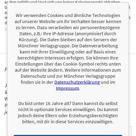
es ihm gefällt und lässt sich von keiner Kalorienanzahl abhalten.
Getreu dem Motto "Ich bin nicht dick, ich bin flauschig" steht Pummel
zu seinem Naschbrettbauch und zeigt jedem, dass es wichtig ist, ein
Wir verwenden Cookies und ähnliche Technologien
Herz aus Gold und die Hände voller Kekse zu haben. Bei Facebook hat
auf unserer Website um Ihr Verhalten besser kennen
das flauschige Einhorn bereits mehr als 168.000 Fans.
zu lernen. Dazu verarbeiten wir personenbezogene
Zum Profil von Pummeleinhorn
Daten, z.B.: Ihre IP-Adresse (anonymisiert durch
Kürzung). Die Daten bleiben auf den Servern der
Münchner Verlagsgruppe. Die Datenverarbeitung
kann mit Ihrer Einwilligung oder auf Basis eines
berechtigten Interesses erfolgen. Sie können Ihre
Einstellungen über das Cookie-Symbol rechts unten
PERSONALISIERTE PRODUKTINFORMATIONEN
auf der Website ändern. Weitere Informationen zum
Datenschutz und zur Münchner Verlagsgruppe
finden sie in der
Datenschutzerklärung
und im
Ja, ich will über interessante Neuerscheinungen und
Impressum
.
ähnliche Produkte informiert werden.
Wir halten Sie per E-Mail auf dem aktuellen Stand über das
Du bist unter 16 Jahre alt? Dann kannst du selbst
Programm der Münchner Verlagsgruppe.
Tragen Sie sich
nicht in optionale Services einwilligen. Du kannst
jetzt ein!
jedoch deine Eltern oder Erziehungsberechtigten
bitten, mit dir in diese Services einzuwilligen.
E-Mail-Adresse: